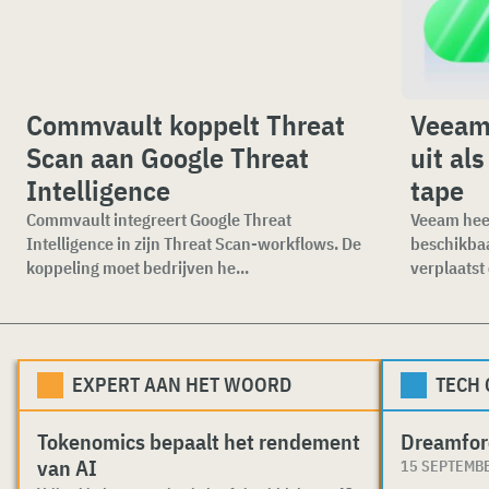
Commvault koppelt Threat
Veeam 
Scan aan Google Threat
uit al
Intelligence
tape
Commvault integreert Google Threat
Veeam heef
Intelligence in zijn Threat Scan-workflows. De
beschikbaa
koppeling moet bedrijven he...
verplaatst 
EXPERT AAN HET WOORD
TECH
Tokenomics bepaalt het rendement
Dreamfor
van AI
15 SEPTEMB