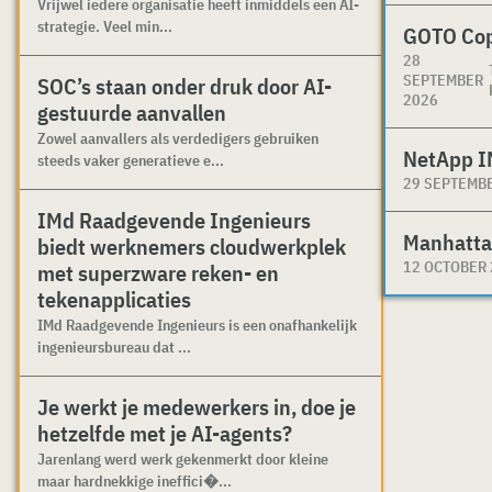
Vrijwel iedere organisatie heeft inmiddels een AI-
strategie. Veel min...
GOTO Co
28
SEPTEMBER
SOC’s staan onder druk door AI-
2026
gestuurde aanvallen
Zowel aanvallers als verdedigers gebruiken
NetApp I
steeds vaker generatieve e...
29 SEPTEMB
IMd Raadgevende Ingenieurs
Manhatta
biedt werknemers cloudwerkplek
12 OCTOBER
met superzware reken- en
tekenapplicaties
IMd Raadgevende Ingenieurs is een onafhankelijk
ingenieursbureau dat ...
Je werkt je medewerkers in, doe je
hetzelfde met je AI-agents?
Jarenlang werd werk gekenmerkt door kleine
maar hardnekkige ineffici�...