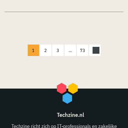
1
2
3
…
73
Techzine.nl
Techzine richt zich op IT-professionals en zakelijke