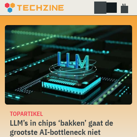
Skip
to
content
TOPARTIKEL
LLM’s in chips ‘bakken’ gaat de
grootste AI-bottleneck niet