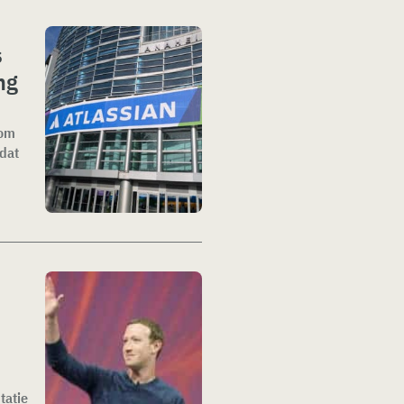
s
ng
 om
dat
tatie