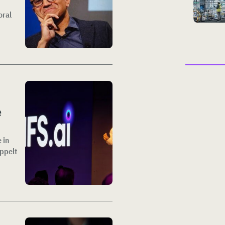
oral
e
 in
oppelt