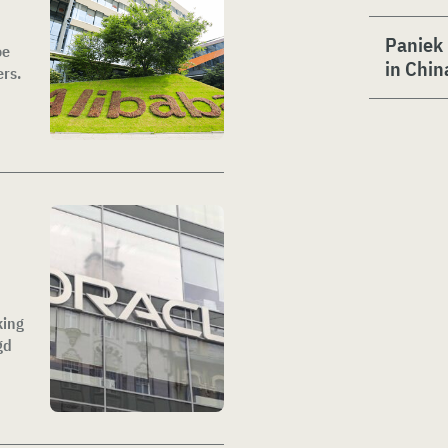
Paniek 
oe
in Chin
ers.
king
gd