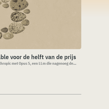
le voor de helft van de prijs
In navolging van Fable 5 en Sonnet 5 komt Anthropic met Opus 5, een LLm die nagenoeg dezelfde resultaten beha...