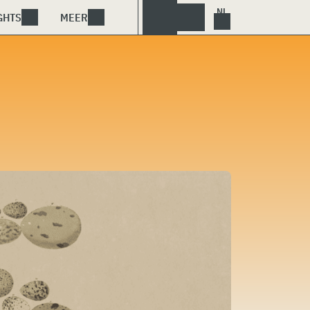
GHTS
MEER