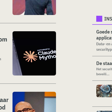
INS
Goede s
applica
 om
Data- en 
securityp
n
De staa
Het securi
beveili...
naar
bod