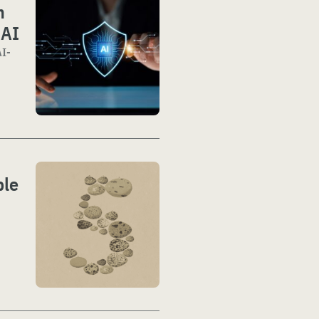
n
 AI
AI-
ble