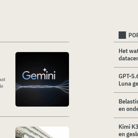
PO
Het wat
datacen
GPT-5.6
aat
Luna g
ie
Belasti
en ond
Kimi K3
en gesl