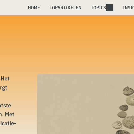
HOME
TOPARTIKELEN
TOPICS
INSI
 Het
rgt
atste
n. Met
icatie-