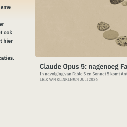
 name
er
ot ook
t hier
caties.
Claude Opus 5: nagenoeg Fab
ERIK VAN KLINKEN
24 JULI 2026