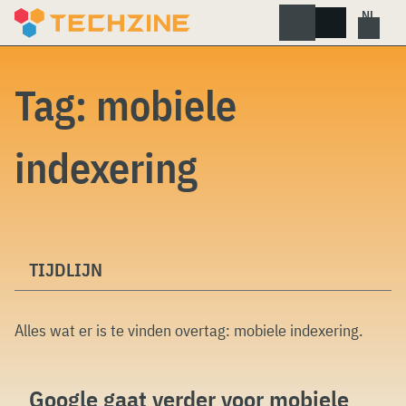
Skip
to
content
Tag:
mobiele
indexering
TIJDLIJN
Alles wat er is te vinden overtag:
mobiele indexering
.
Google gaat verder voor mobiele