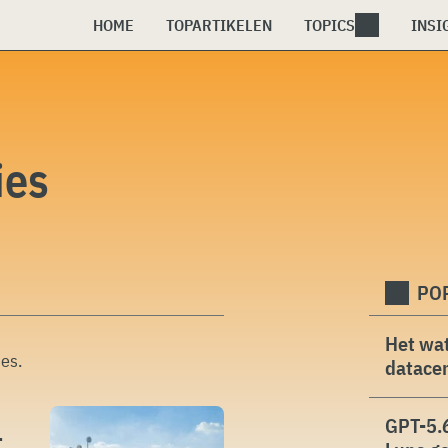
HOME
TOPARTIKELEN
TOPICS
INSI
ies
PO
Het wat
ies
.
datacen
GPT-5.6
-