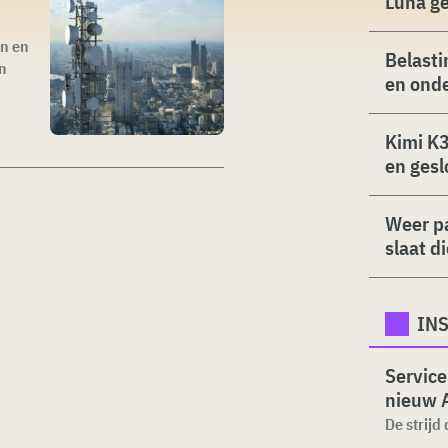
Luna g
en en
Belasti
an
en ond
Kimi K3
en gesl
Weer p
slaat d
INS
Service
nieuw 
De strijd