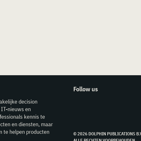
Follow us
akelijke decision
e IT-nieuws en
fessionals kennis te
cten en diensten, maar
m te helpen producten
© 2026 DOLPHIN PUBLICATIONS B.
ALLE RECHTEN VOORBEHOUDEN.