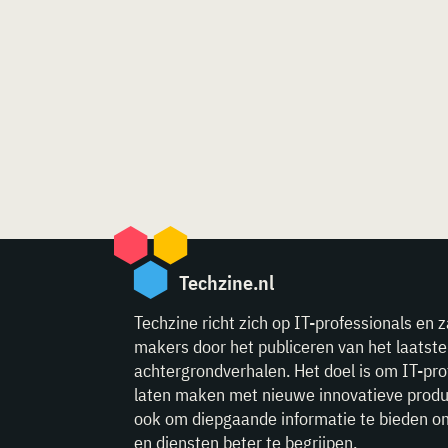
Techzine.nl
Techzine richt zich op IT-professionals en z
makers door het publiceren van het laatst
achtergrondverhalen. Het doel is om IT-pro
laten maken met nieuwe innovatieve produ
ook om diepgaande informatie te bieden o
en diensten beter te begrijpen.