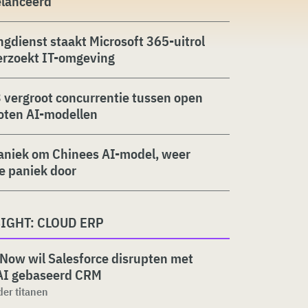
elanceerd
ngdienst staakt Microsoft 365-uitrol
erzoekt IT-omgeving
 vergroot concurrentie tussen open
oten AI-modellen
aniek om Chinees AI-model, weer
ie paniek door
IGHT: CLOUD ERP
Now wil Salesforce disrupten met
AI gebaseerd CRM
 der titanen