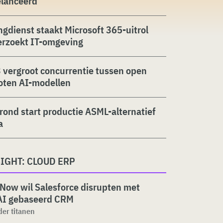
elanceerd
ngdienst staakt Microsoft 365-uitrol
erzoekt IT-omgeving
 vergroot concurrentie tussen open
oten AI-modellen
rond start productie ASML-alternatief
a
IGHT: CLOUD ERP
Now wil Salesforce disrupten met
AI gebaseerd CRM
 der titanen