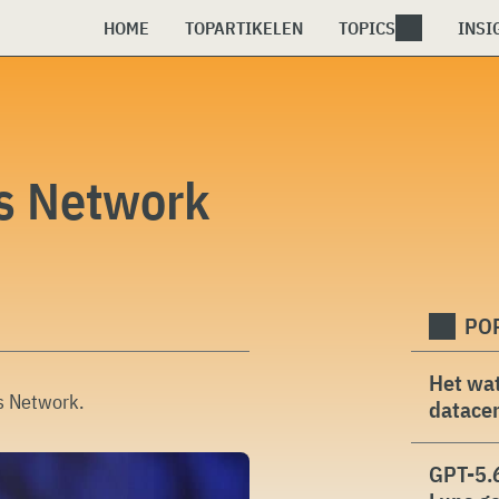
HOME
TOPARTIKELEN
TOPICS
INSI
cs Network
PO
Het wat
cs Network
.
datacen
GPT-5.6