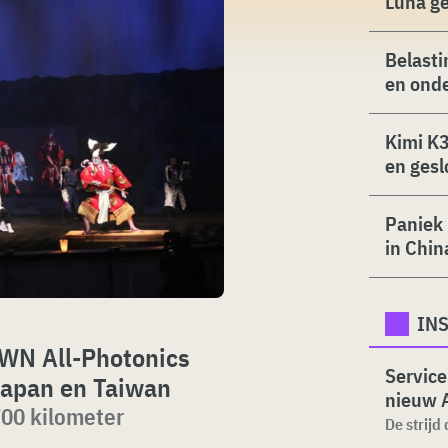
Luna g
Belasti
en ond
Kimi K3
en gesl
Paniek 
in Chin
INS
WN All-Photonics
Service
Japan en Taiwan
nieuw 
700 kilometer
De strijd