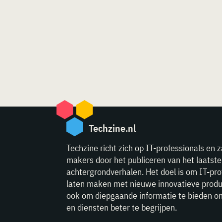
Techzine.nl
Techzine richt zich op IT-professionals en z
makers door het publiceren van het laatst
achtergrondverhalen. Het doel is om IT-pro
laten maken met nieuwe innovatieve produ
ook om diepgaande informatie te bieden o
en diensten beter te begrijpen.