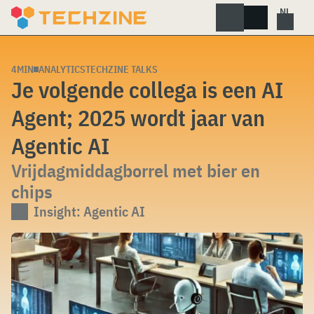
Skip
to
content
4MIN
ANALYTICS
TECHZINE TALKS
Je volgende collega is een AI
Agent; 2025 wordt jaar van
Agentic AI
Vrijdagmiddagborrel met bier en
chips
Insight: Agentic AI