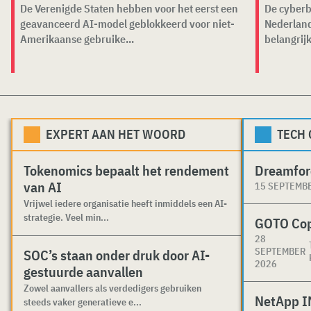
De Verenigde Staten hebben voor het eerst een
De cyberb
geavanceerd AI-model geblokkeerd voor niet-
Nederland
Amerikaanse gebruike...
belangrijk
EXPERT AAN HET WOORD
TECH
Tokenomics bepaalt het rendement
Dreamfor
van AI
15 SEPTEMB
Vrijwel iedere organisatie heeft inmiddels een AI-
strategie. Veel min...
GOTO Co
28
SEPTEMBER
SOC’s staan onder druk door AI-
2026
gestuurde aanvallen
Zowel aanvallers als verdedigers gebruiken
NetApp I
steeds vaker generatieve e...