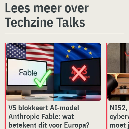
Lees meer over
Techzine Talks
VS blokkeert AI-model
NIS2,
Anthropic Fable: wat
cyber
betekent dit voor Europa?
moet 