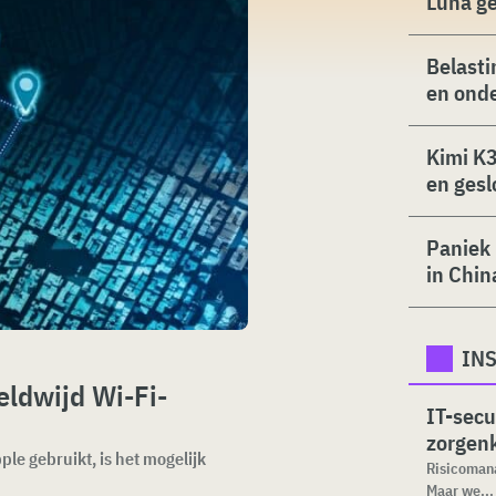
Luna g
Belasti
en ond
Kimi K3
en gesl
Paniek 
in Chin
INS
eldwijd Wi-Fi-
IT-secu
zorgenk
le gebruikt, is het mogelijk
Risicomana
Maar we...