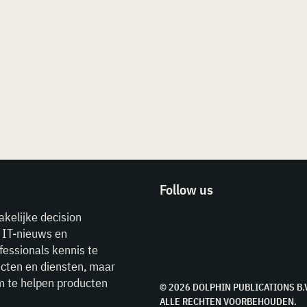
Follow us
akelijke decision
e IT-nieuws en
fessionals kennis te
cten en diensten, maar
m te helpen producten
© 2026 DOLPHIN PUBLICATIONS B.
ALLE RECHTEN VOORBEHOUDEN.