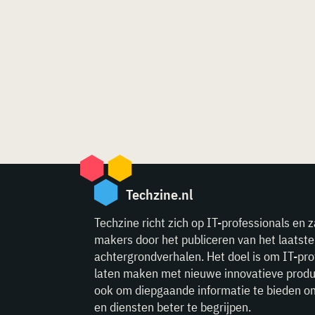
Techzine.nl
Techzine richt zich op IT-professionals en z
makers door het publiceren van het laatst
achtergrondverhalen. Het doel is om IT-pro
laten maken met nieuwe innovatieve produ
ook om diepgaande informatie te bieden o
en diensten beter te begrijpen.