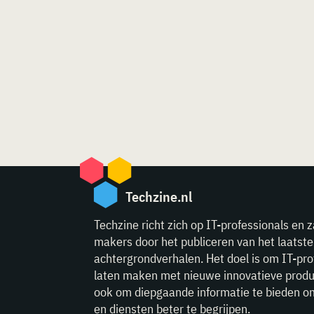
Techzine.nl
Techzine richt zich op IT-professionals en z
makers door het publiceren van het laatst
achtergrondverhalen. Het doel is om IT-pro
laten maken met nieuwe innovatieve produ
ook om diepgaande informatie te bieden o
en diensten beter te begrijpen.