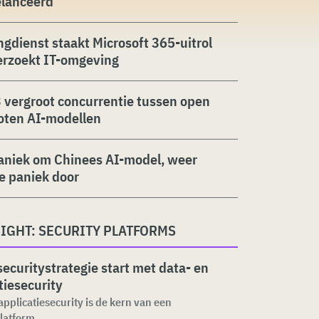
elanceerd
ngdienst staakt Microsoft 365-uitrol
erzoekt IT-omgeving
 vergroot concurrentie tussen open
oten AI-modellen
aniek om Chinees AI-model, weer
ie paniek door
IGHT: SECURITY PLATFORMS
ecuritystrategie start met data- en
tiesecurity
applicatiesecurity is de kern van een
latform