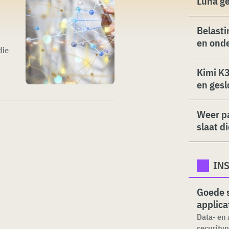
Luna g
Belasti
en ond
die
Kimi K3
en gesl
Weer p
slaat d
INS
Goede s
applica
Data- en 
securityp