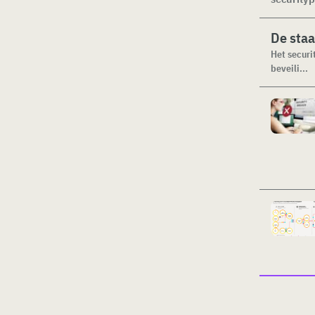
De staa
Het securi
beveili...