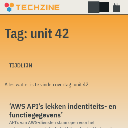
Skip
to
content
Tag:
unit 42
TIJDLIJN
Alles wat er is te vinden overtag:
unit 42
.
‘AWS API’s lekken indentiteits- en
functiegegevens’
API’s van AWS-diensten staan open voor het