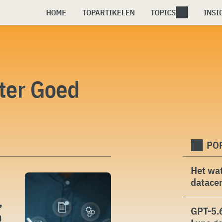
HOME
TOPARTIKELEN
TOPICS
INSI
ter Goed
PO
Het wat
datacen
,
GPT-5.6
n