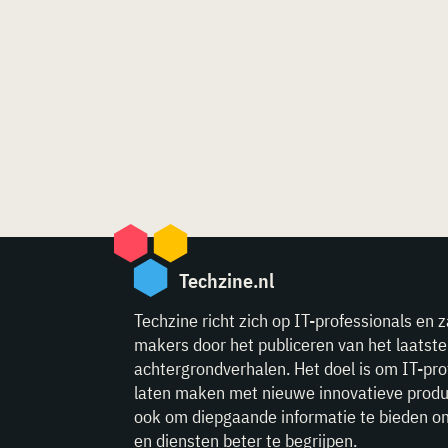
Techzine.nl
Techzine richt zich op IT-professionals en z
makers door het publiceren van het laatst
achtergrondverhalen. Het doel is om IT-pro
laten maken met nieuwe innovatieve produ
ook om diepgaande informatie te bieden o
en diensten beter te begrijpen.