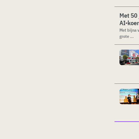
Met 50 
AI-koer
Met bijna 
grote ...