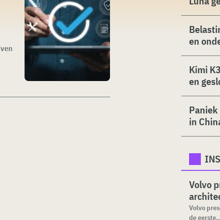
Luna g
Belasti
en ond
jven
Kimi K3
en gesl
Paniek 
in Chin
INS
Volvo p
archite
Volvo pre
de eerste..