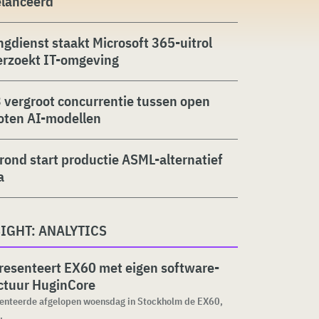
elanceerd
ngdienst staakt Microsoft 365-uitrol
erzoekt IT-omgeving
 vergroot concurrentie tussen open
oten AI-modellen
rond start productie ASML-alternatief
a
IGHT: ANALYTICS
resenteert EX60 met eigen software-
ctuur HuginCore
senteerde afgelopen woensdag in Stockholm de EX60,
.