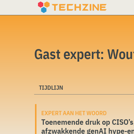
Skip
to
content
Gast expert:
Wou
TIJDLIJN
EXPERT AAN HET WOORD
Toenemende druk op CISO’s
afzwakkende genAI hype-e