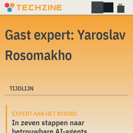
Skip
to
content
Gast expert:
Yaroslav
Rosomakho
TIJDLIJN
EXPERT AAN HET WOORD
In zeven stappen naar
betrouwbare AI-agents