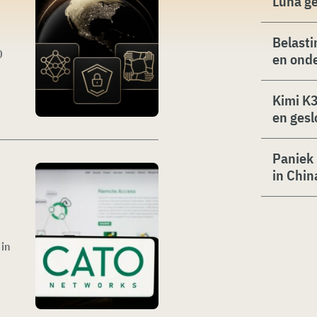
Luna g
Belasti
0
en ond
Kimi K3
en gesl
Paniek 
in Chin
 in