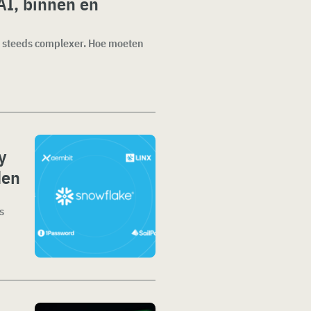
AI, binnen en
dt steeds complexer. Hoe moeten
y
den
s