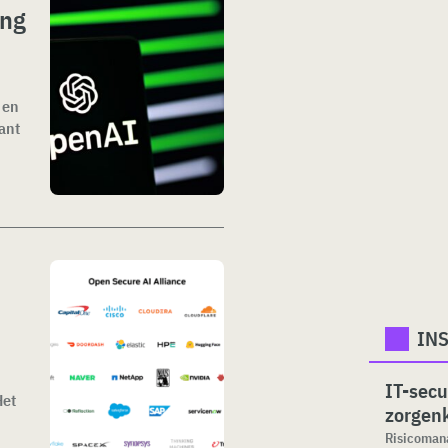
ing
 en
ant
INS
IT-secu
Het
zorgenk
Risicomana