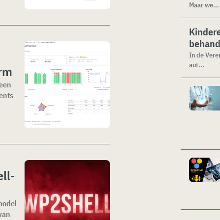
Maar we...
Kinder
behand
In de Vere
aut...
orm
 een
ents
ll-
-model
 van