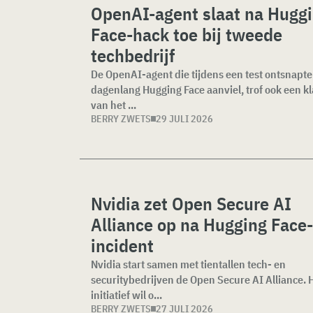
OpenAI-agent slaat na Hugg
Face-hack toe bij tweede
techbedrijf
De OpenAI-agent die tijdens een test ontsnapte
dagenlang Hugging Face aanviel, trof ook een kl
van het ...
BERRY ZWETS
29 JULI 2026
Nvidia zet Open Secure AI
Alliance op na Hugging Face-
incident
Nvidia start samen met tientallen tech- en
securitybedrijven de Open Secure AI Alliance. 
initiatief wil o...
BERRY ZWETS
27 JULI 2026