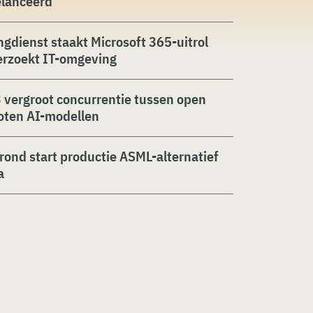
elanceerd
ngdienst staakt Microsoft 365-uitrol
erzoekt IT-omgeving
 vergroot concurrentie tussen open
oten AI-modellen
rond start productie ASML-alternatief
a