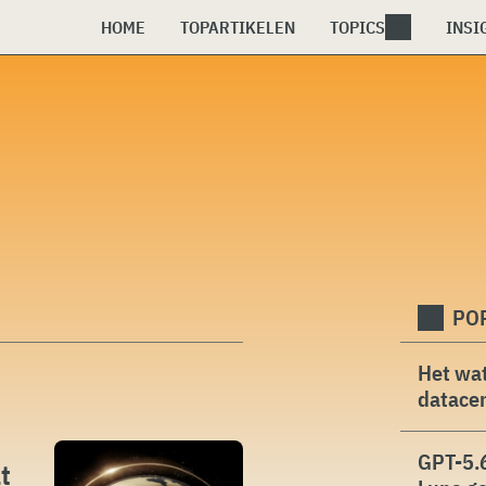
HOME
TOPARTIKELEN
TOPICS
INSI
PO
Het wat
datacen
GPT-5.6
t