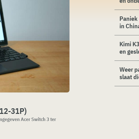
en ond
Paniek 
in Chin
Kimi K3
en gesl
Weer p
slaat d
312-31P)
mgegeven Acer Switch 3 ter