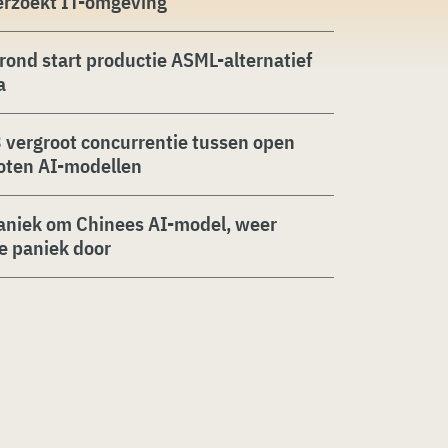
erzoekt IT-omgeving
rond start productie ASML-alternatief
a
 vergroot concurrentie tussen open
oten AI-modellen
aniek om Chinees AI-model, weer
ie paniek door