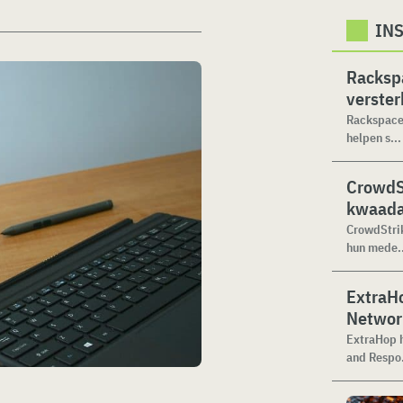
IN
Racksp
verste
Rackspace 
helpen s...
CrowdSt
kwaada
CrowdStrik
hun mede..
ExtraHo
Networ
ExtraHop h
and Respo.