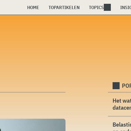
HOME
TOPARTIKELEN
TOPICS
INSI
PO
Het wat
datacen
Belasti