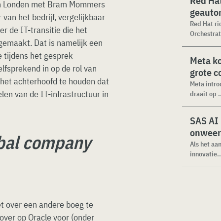
Red Hat
 in Londen met Bram Mommers
geauto
 van het bedrijf, vergelijkbaar
Red Hat ri
r de IT-transitie die het
Orchestrat
rgemaakt. Dat is namelijk een
e tijdens het gesprek
Meta k
lfsprekend in op de rol van
grote 
n het achterhoofd te houden dat
Meta intro
len van de IT-infrastructuur in
draait op .
SAS AI
onweer
bal company
Als het aa
innovatie..
et over een andere boeg te
 over op Oracle voor (onder