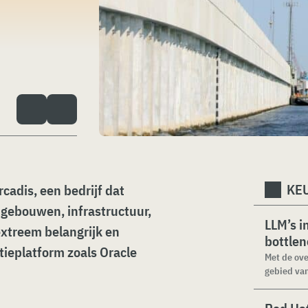
KEU
cadis, een bedrijf dat
 gebouwen, infrastructuur,
LLM’s i
extreem belangrijk en
bottle
ieplatform zoals Oracle
Met de ove
gebied van