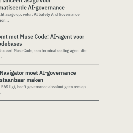
 lanceert asago voor
matiseerde AI-governance
cht asago op, voluit AI Safety And Governance
ion...
omt met Muse Code: AI-agent voor
codebases
duceert Muse Code, een terminal coding agent die
..
 Navigator moet AI-governance
staanbaar maken
n SAS ligt, hoeft governance absoluut geen rem op
.