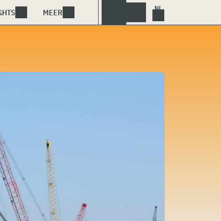
GHTS
MEER