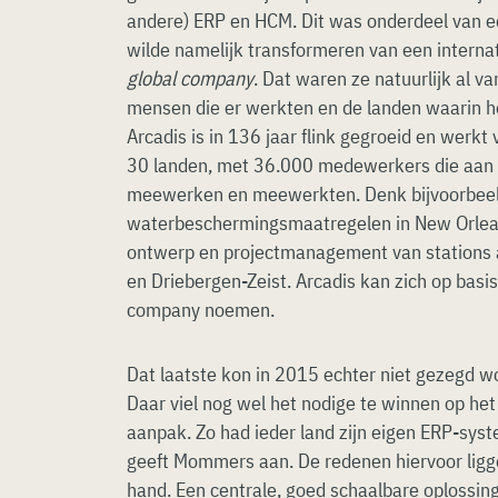
andere) ERP en HCM. Dit was onderdeel van ee
wilde namelijk transformeren van een intern
global company
. Dat waren ze natuurlijk al va
mensen die er werkten en de landen waarin he
Arcadis is in 136 jaar flink gegroeid en werk
30 landen, met 36.000 medewerkers die aan 
meewerken en meewerkten. Denk bijvoorbeel
waterbeschermingsmaatregelen in New Orlean
ontwerp en projectmanagement van stations 
en Driebergen-Zeist. Arcadis kan zich op basi
company noemen.
Dat laatste kon in 2015 echter niet gezegd wo
Daar viel nog wel het nodige te winnen op he
aanpak. Zo had ieder land zijn eigen ERP-sys
geeft Mommers aan. De redenen hiervoor ligge
hand. Een centrale, goed schaalbare oplossin