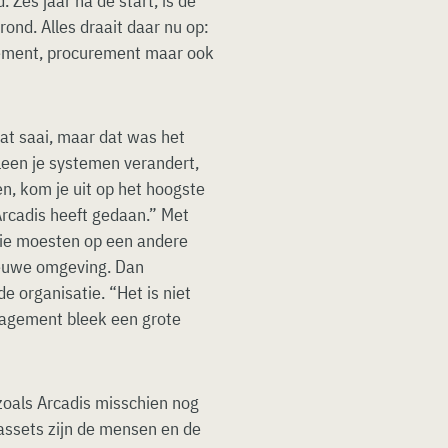
 Zes jaar na de start, is de
rond. Alles draait daar nu op:
ement, procurement maar ook
wat saai, maar dat was het
lleen je systemen verandert,
n, kom je uit op het hoogste
 Arcadis heeft gedaan.” Met
ie moesten op een andere
ieuwe omgeving. Dan
e organisatie. “Het is niet
nagement bleek een grote
oals Arcadis misschien nog
 assets zijn de mensen en de