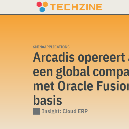
Skip
to
content
6MIN
APPLICATIONS
Arcadis opereert 
een global comp
met Oracle Fusio
basis
Insight: Cloud ERP