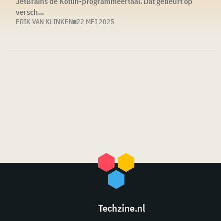
JetBrains de Kotlin-programmeertaal. Dat gebeurt op
versch...
ERIK VAN KLINKEN
22 MEI 2025
Techzine.nl