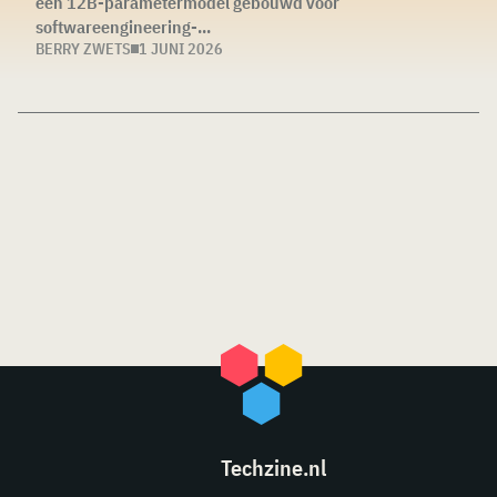
een 12B-parametermodel gebouwd voor
softwareengineering-...
BERRY ZWETS
1 JUNI 2026
Techzine.nl