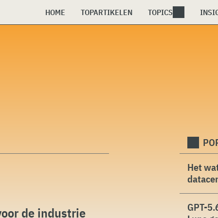
HOME
TOPARTIKELEN
TOPICS
INSI
PO
Het wat
datacen
GPT-5.6
or de industrie