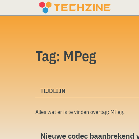
Skip
to
content
Tag:
MPeg
TIJDLIJN
Alles wat er is te vinden overtag:
MPeg
.
Nieuwe codec baanbrekend vo