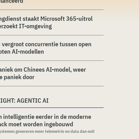
elanceerd
ngdienst staakt Microsoft 365-uitrol
erzoekt IT-omgeving
 vergroot concurrentie tussen open
oten AI-modellen
aniek om Chinees AI-model, weer
ie paniek door
IGHT: AGENTIC AI
intelligentie eerder in de moderne
tack moet worden ingebouwd
stemen genereren meer telemetrie en data dan ooit
.