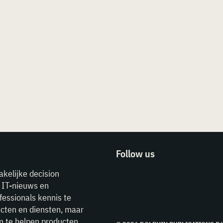
Follow us
akelijke decision
e IT-nieuws en
fessionals kennis te
cten en diensten, maar
m te helpen producten