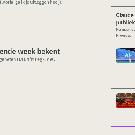
torial ga ik je uitleggen hoe je
Claude 
publiek
Na maanden
Preview...
gende week bekent
zogeheten H.164/MPeg 4 AVC