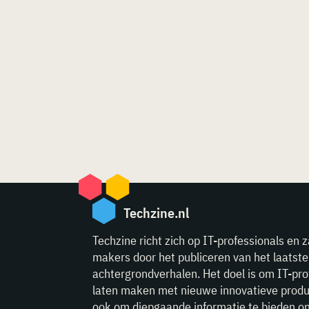
Techzine.nl
Techzine richt zich op IT-professionals en z
makers door het publiceren van het laatst
achtergrondverhalen. Het doel is om IT-pro
laten maken met nieuwe innovatieve produ
ook om diepgaande informatie te bieden o