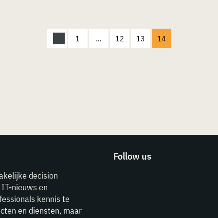
1
…
12
13
14
Follow us
akelijke decision
e IT-nieuws en
fessionals kennis te
cten en diensten, maar