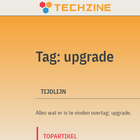
Skip
to
content
Tag:
upgrade
TIJDLIJN
Alles wat er is te vinden overtag:
upgrade
.
TOPARTIKEL