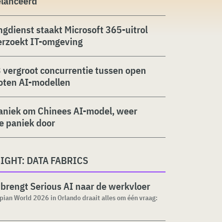
elanceerd
ngdienst staakt Microsoft 365-uitrol
erzoekt IT-omgeving
 vergroot concurrentie tussen open
oten AI-modellen
aniek om Chinees AI-model, weer
ie paniek door
IGHT: DATA FABRICS
brengt Serious AI naar de werkvloer
pian World 2026 in Orlando draait alles om één vraag: