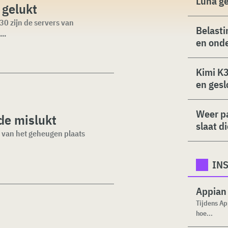
Luna g
gelukt
0 zijn de servers van
Belasti
..
en ond
Kimi K3
en gesl
Weer p
e mislukt
slaat d
 van het geheugen plaats
INS
Appian 
Tijdens Ap
hoe...