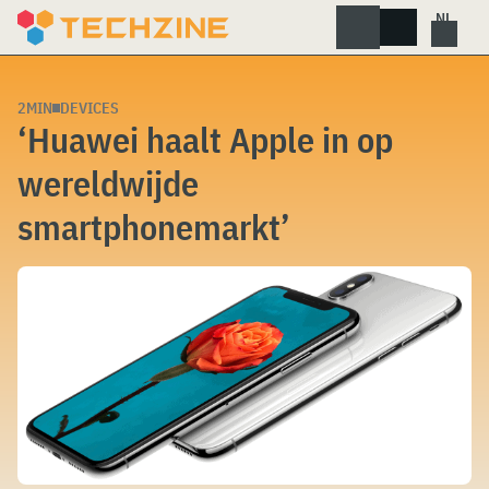
Skip
to
content
2MIN
DEVICES
‘Huawei haalt Apple in op
wereldwijde
smartphonemarkt’