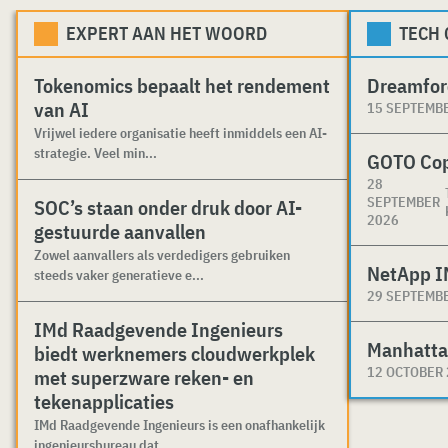
EXPERT AAN HET WOORD
TECH
Tokenomics bepaalt het rendement
Dreamfor
van AI
15 SEPTEMB
Vrijwel iedere organisatie heeft inmiddels een AI-
strategie. Veel min...
GOTO Co
28
SEPTEMBER
SOC’s staan onder druk door AI-
2026
gestuurde aanvallen
Zowel aanvallers als verdedigers gebruiken
NetApp I
steeds vaker generatieve e...
29 SEPTEMB
IMd Raadgevende Ingenieurs
Manhatta
biedt werknemers cloudwerkplek
12 OCTOBER
met superzware reken- en
tekenapplicaties
IMd Raadgevende Ingenieurs is een onafhankelijk
ingenieursbureau dat ...