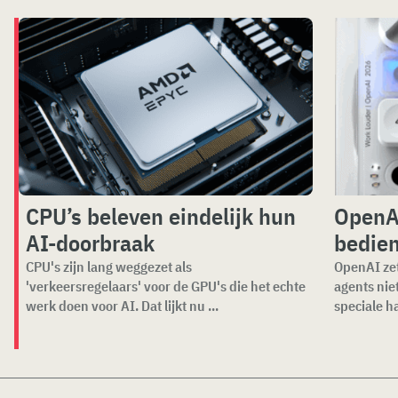
CPU’s beleven eindelijk hun
OpenAI
AI-doorbraak
bedien
CPU's zijn lang weggezet als
OpenAI zet
'verkeersregelaars' voor de GPU's die het echte
agents nie
werk doen voor AI. Dat lijkt nu ...
speciale ha