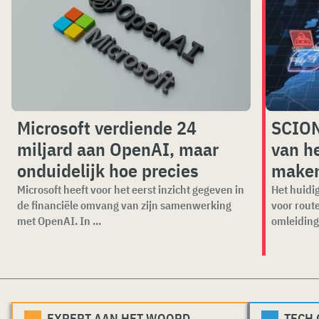
Microsoft verdiende 24
SCION
miljard aan OpenAI, maar
van he
onduidelijk hoe precies
make
Microsoft heeft voor het eerst inzicht gegeven in
Het huidig
de financiële omvang van zijn samenwerking
voor rout
met OpenAI. In ...
omleiding
EXPERT AAN HET WOORD
TECH