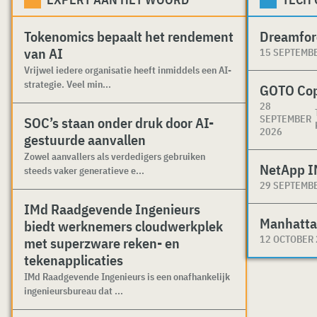
Tokenomics bepaalt het rendement
Dreamfor
van AI
15 SEPTEMB
Vrijwel iedere organisatie heeft inmiddels een AI-
strategie. Veel min...
GOTO Co
28
SEPTEMBER
SOC’s staan onder druk door AI-
2026
gestuurde aanvallen
Zowel aanvallers als verdedigers gebruiken
NetApp I
steeds vaker generatieve e...
29 SEPTEMB
IMd Raadgevende Ingenieurs
Manhatta
biedt werknemers cloudwerkplek
12 OCTOBER
met superzware reken- en
tekenapplicaties
IMd Raadgevende Ingenieurs is een onafhankelijk
ingenieursbureau dat ...