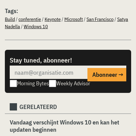
Tags:
Build
/
conferentie
/
Keynote
/
Microsoft
/
San Francisco
/
Satya
Nadella
/
Windows 10
Stay tuned, abonneer!
Morning Bytes
Weekly Advisor
GERELATEERD
Vandaag verschijnt Windows 10 en kan het
updaten beginnen