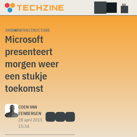
Skip
to
content
3MIN
INFRASTRUCTURE
Microsoft
presenteert
morgen weer
een stukje
toekomst
COEN VAN
EENBERGEN
28 april 2015
15:34