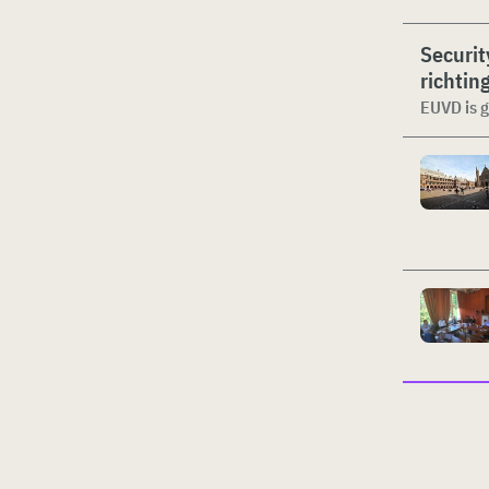
Securit
richtin
EUVD is 