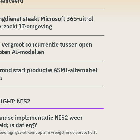
elanceerd
ngdienst staakt Microsoft 365-uitrol
erzoekt IT-omgeving
 vergroot concurrentie tussen open
oten AI-modellen
rond start productie ASML-alternatief
a
IGHT: NIS2
andse implementatie NIS2 weer
ld; is dat erg?
veiligingswet komt op zijn vroegst in de eerste helft