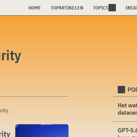
HOME
TOPARTIKELEN
TOPICS
INSI
rity
PO
Het wat
rity
.
datacen
GPT-5.6
ity