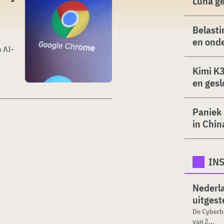
Luna g
Belasti
n
en ond
 AI-
Kimi K3
en gesl
Paniek 
in Chin
INS
Nederl
uitgeste
De Cyberbe
van 2...