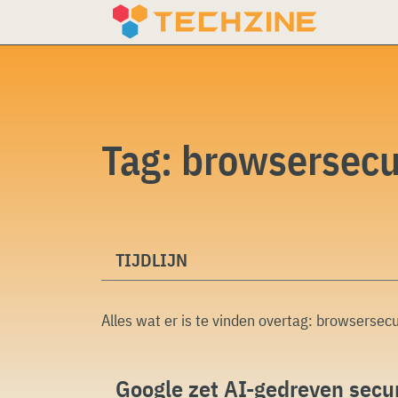
Skip
to
content
Tag:
browsersecu
TIJDLIJN
Alles wat er is te vinden overtag:
browsersecu
Google zet AI-gedreven secur