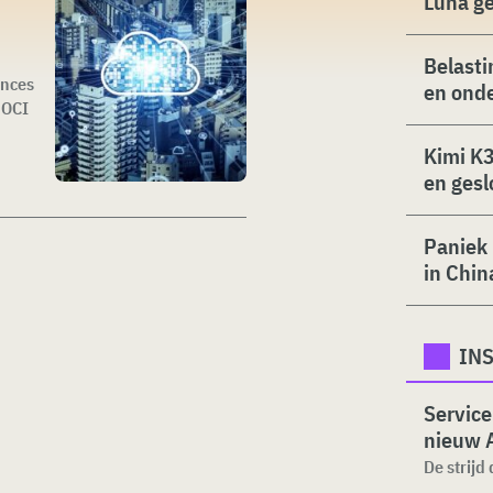
Luna g
Belasti
ances
en ond
 OCI
Kimi K3
en gesl
Paniek 
in Chin
INS
Service
nieuw 
De strijd