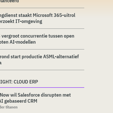
elanceerd
ngdienst staakt Microsoft 365-uitrol
erzoekt IT-omgeving
 vergroot concurrentie tussen open
oten AI-modellen
rond start productie ASML-alternatief
a
IGHT: CLOUD ERP
Now wil Salesforce disrupten met
AI gebaseerd CRM
 der titanen