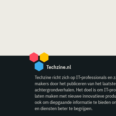
Techzine.nl
Techzine richt zich op IT-professionals en z
makers door het publiceren van het laatst
achtergrondverhalen. Het doel is om IT-pro
laten maken met nieuwe innovatieve produ
ook om diepgaande informatie te bieden o
en diensten beter te begrijpen.