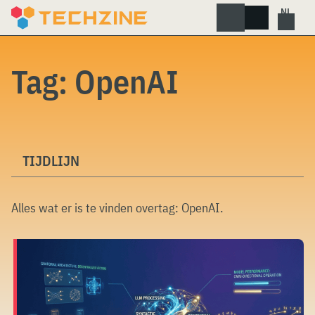
Skip
to
content
Tag:
OpenAI
TIJDLIJN
Alles wat er is te vinden overtag:
OpenAI
.