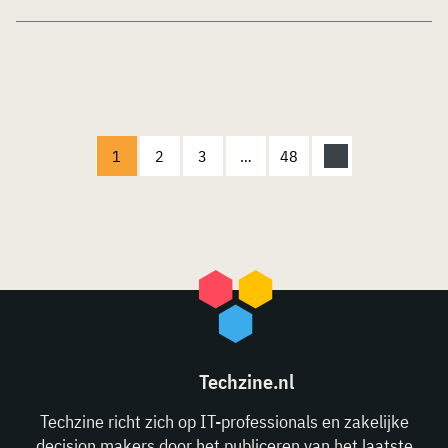
1
2
3
…
48
Techzine.nl
Techzine richt zich op IT-professionals en zakelijke
decision makers door het publiceren van het laatste