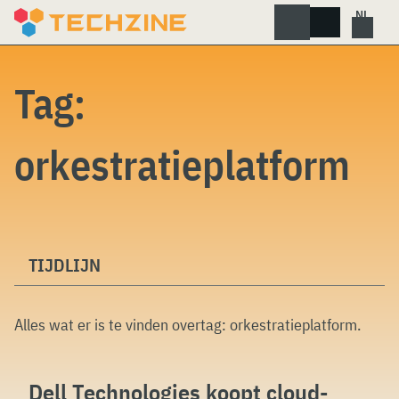
Skip
to
content
Tag:
orkestratieplatform
TIJDLIJN
Alles wat er is te vinden overtag:
orkestratieplatform
.
Dell Technologies koopt cloud-