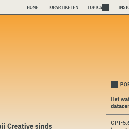
HOME
TOPARTIKELEN
TOPICS
INSI
PO
Het wat
datacen
GPT-5.6
j Creative sinds