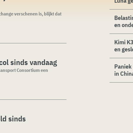
Luna g
hange verschenen is, blijkt dat
Belasti
en ond
Kimi K3
en gesl
col sinds vandaag
Paniek 
Transport Consortium een
in Chin
ld sinds