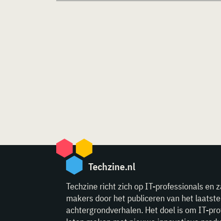
Techzine.nl
Techzine richt zich op IT-professionals en z
makers door het publiceren van het laatst
achtergrondverhalen. Het doel is om IT-pro