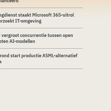
elanceerd
ngdienst staakt Microsoft 365-uitrol
erzoekt IT-omgeving
 vergroot concurrentie tussen open
oten AI-modellen
rond start productie ASML-alternatief
a