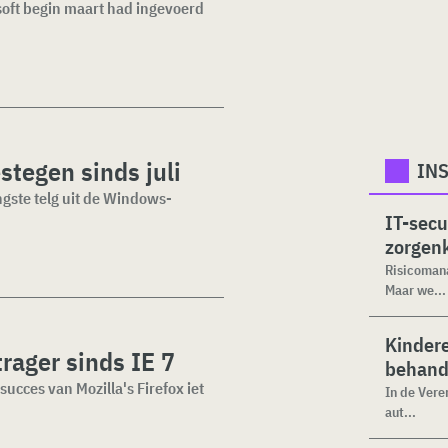
soft begin maart had ingevoerd
stegen sinds juli
INS
ngste telg uit de Windows-
IT-secu
zorgenk
Risicomana
Maar we...
Kinder
trager sinds IE 7
behand
succes van Mozilla's Firefox iet
In de Vere
aut...