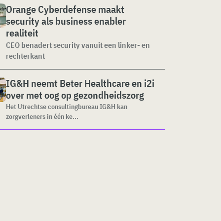
Orange Cyberdefense maakt
security als business enabler
realiteit
CEO benadert security vanuit een linker- en
rechterkant
IG&H neemt Beter Healthcare en i2i
over met oog op gezondheidszorg
Het Utrechtse consultingbureau IG&H kan
zorgverleners in één ke...