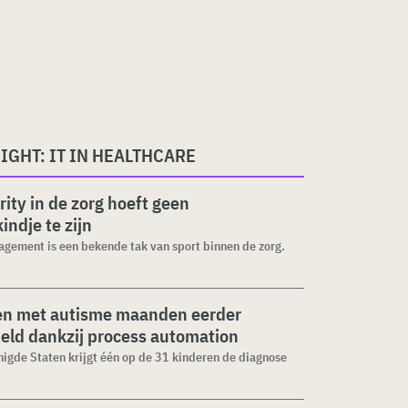
IGHT: IT IN HEALTHCARE
rity in de zorg hoeft geen
indje te zijn
gement is een bekende tak van sport binnen de zorg.
en met autisme maanden eerder
eld dankzij process automation
nigde Staten krijgt één op de 31 kinderen de diagnose