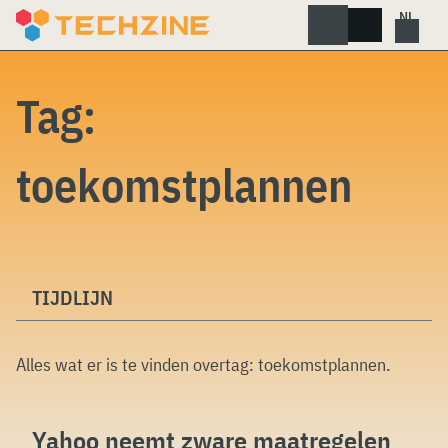
Skip
to
content
Tag:
toekomstplannen
TIJDLIJN
Alles wat er is te vinden overtag:
toekomstplannen
.
Yahoo neemt zware maatregelen