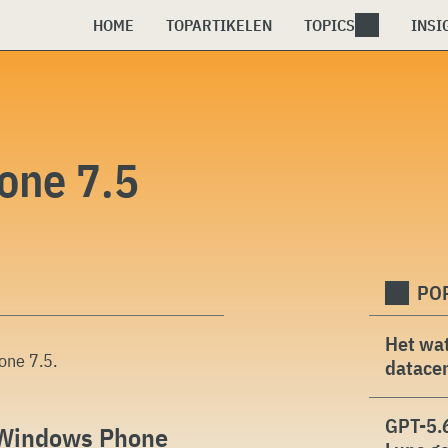
HOME
TOPARTIKELEN
TOPICS
INSI
one 7.5
PO
Het wat
one 7.5
.
datacen
GPT-5.6
r Windows Phone