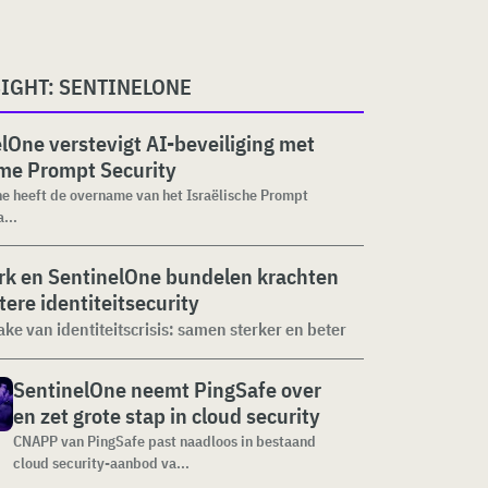
SIGHT: SENTINELONE
lOne verstevigt AI-beveiliging met
me Prompt Security
e heeft de overname van het Israëlische Prompt
...
rk en SentinelOne bundelen krachten
tere identiteitsecurity
ke van identiteitscrisis: samen sterker en beter
SentinelOne neemt PingSafe over
en zet grote stap in cloud security
CNAPP van PingSafe past naadloos in bestaand
cloud security-aanbod va...