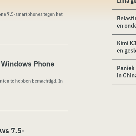
Luna g
hone 7.5-smartphones tegen het
Belasti
en ond
Kimi K3
en gesl
s Windows Phone
Paniek 
in Chin
nten te hebben bemachtigd. In
ows 7.5-