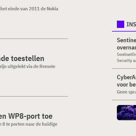
 het einde van 2011 de Nokia
IN
Sentine
overna
SentinelOn
de toestellen
Security aa
ijn uitgelekt via de Remote
CyberA
voor be
Geen spra
ven WP8-port toe
 8 te porten naar de huidige