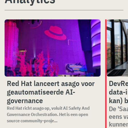
Red Hat lanceert asago voor
DevRe
geautomatiseerde AI-
data-i
governance
kan) 
De 'Sa
Red Hat richt asago op, voluit AI Safety And
Governance Orchestration. Het is een open
eens v
source community-proje...
kunne