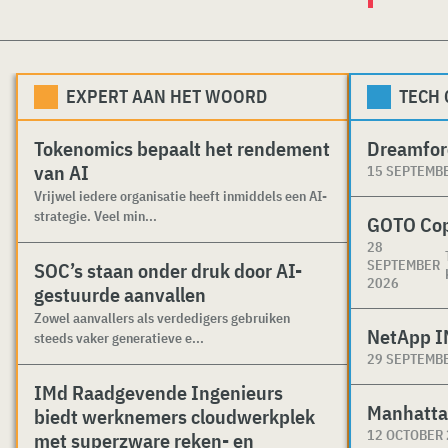
EXPERT AAN HET WOORD
TECH
Tokenomics bepaalt het rendement
Dreamfor
van AI
15 SEPTEMB
Vrijwel iedere organisatie heeft inmiddels een AI-
strategie. Veel min...
GOTO Co
28
SEPTEMBER
SOC’s staan onder druk door AI-
2026
gestuurde aanvallen
Zowel aanvallers als verdedigers gebruiken
NetApp I
steeds vaker generatieve e...
29 SEPTEMB
IMd Raadgevende Ingenieurs
Manhatta
biedt werknemers cloudwerkplek
12 OCTOBER
met superzware reken- en