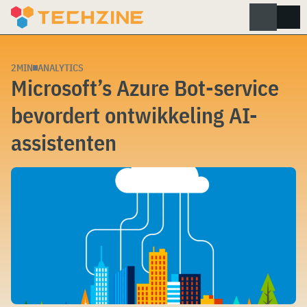
Skip
to
content
2MIN
ANALYTICS
Microsoft’s Azure Bot-service
bevordert ontwikkeling AI-
assistenten