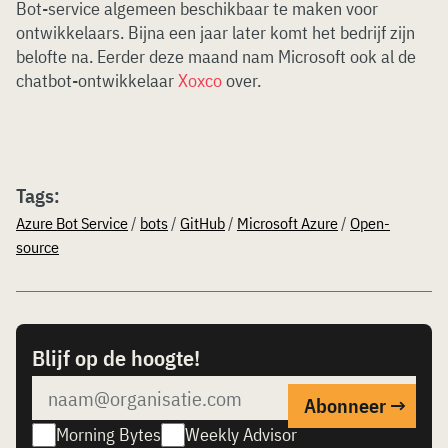
Bot-service algemeen beschikbaar te maken voor
ontwikkelaars. Bijna een jaar later komt het bedrijf zijn
belofte na. Eerder deze maand nam Microsoft ook al de
chatbot-ontwikkelaar
Xoxco
over.
Tags:
Azure Bot Service
/
bots
/
GitHub
/
Microsoft Azure
/
Open-
source
Blijf op de hoogte!
Morning Bytes
Weekly Advisor