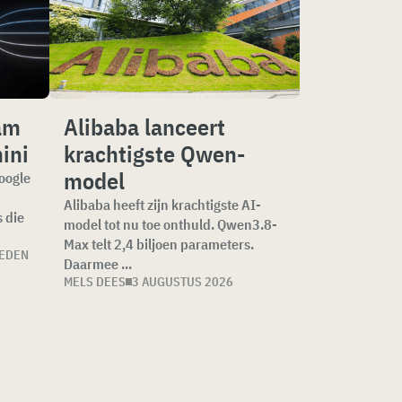
eam
Alibaba lanceert
ini
krachtigste Qwen-
model
Google
Alibaba heeft zijn krachtigste AI-
 die
model tot nu toe onthuld. Qwen3.8-
Max telt 2,4 biljoen parameters.
LEDEN
Daarmee ...
MELS DEES
3 AUGUSTUS 2026