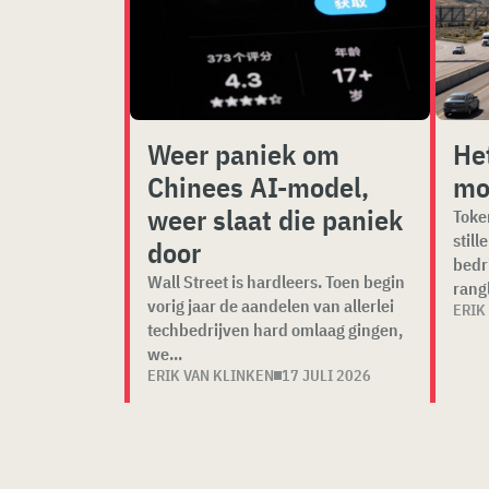
Weer paniek om
He
Chinees AI-model,
mo
weer slaat die paniek
Toke
still
door
bedr
Wall Street is hardleers. Toen begin
rangl
vorig jaar de aandelen van allerlei
ERIK
techbedrijven hard omlaag gingen,
we...
ERIK VAN KLINKEN
17 JULI 2026