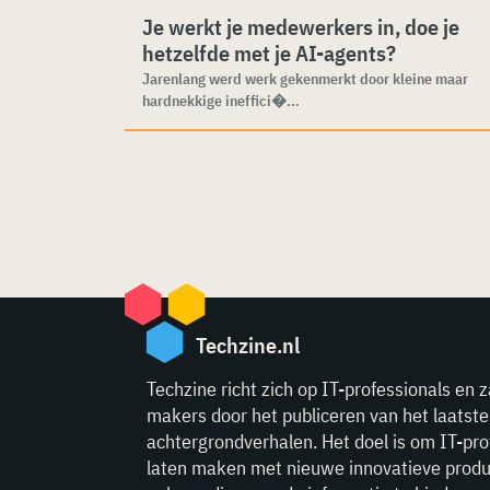
Je werkt je medewerkers in, doe je
hetzelfde met je AI-agents?
Jarenlang werd werk gekenmerkt door kleine maar
hardnekkige ineffici�...
Techzine.nl
Techzine richt zich op IT-professionals en z
makers door het publiceren van het laatst
achtergrondverhalen. Het doel is om IT-pro
laten maken met nieuwe innovatieve produ