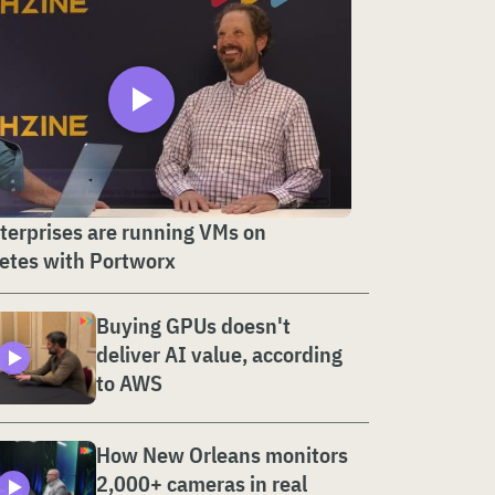
erprises are running VMs on
etes with Portworx
Buying GPUs doesn't
deliver AI value, according
to AWS
How New Orleans monitors
2,000+ cameras in real