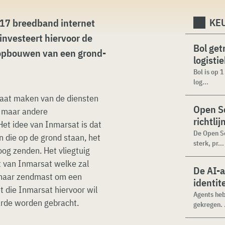
KEU
2017 breedband internet
investeert hiervoor de
Bol get
 opbouwen van een grond-
logisti
Bol is op 
log...
gaat maken van de diensten
Open Se
s maar andere
richtli
Het idee van Inmarsat is dat
De Open Se
 die op de grond staan, het
sterk, pr...
og zenden. Het vliegtuig
t van Inmarsat welke zal
De AI-
 naar zendmast om een
identit
t die Inmarsat hiervoor wil
Agents heb
arde worden gebracht.
gekregen. .