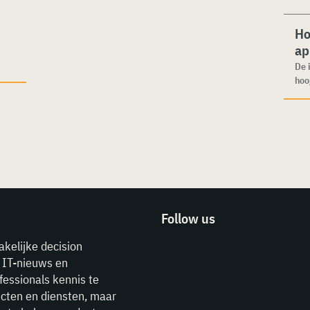
Ho
ap
De 
hoo
Follow us
akelijke decision
e IT-nieuws en
fessionals kennis te
cten en diensten, maar