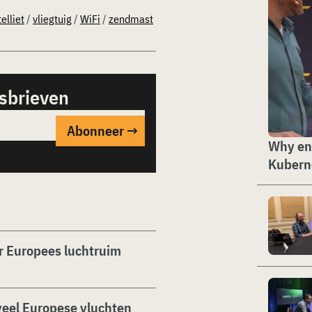
elliet
/
vliegtuig
/
WiFi
/
zendmast
sbrieven
Why ent
Kubern
or Europees luchtruim
veel Europese vluchten