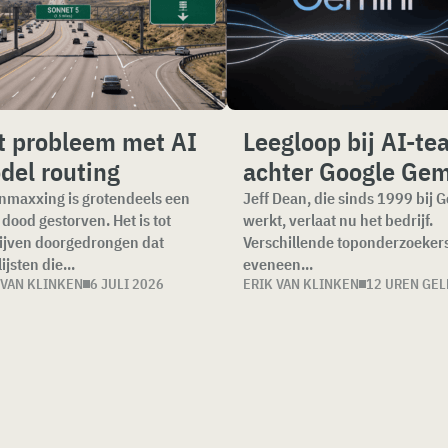
t probleem met AI
Leegloop bij AI-t
del routing
achter Google Gem
nmaxxing is grotendeels een
Jeff Dean, die sinds 1999 bij 
e dood gestorven. Het is tot
werkt, verlaat nu het bedrijf.
ijven doorgedrongen dat
Verschillende toponderzoekers
ijsten die...
eveneen...
 VAN KLINKEN
6 JULI 2026
ERIK VAN KLINKEN
12 UREN GE