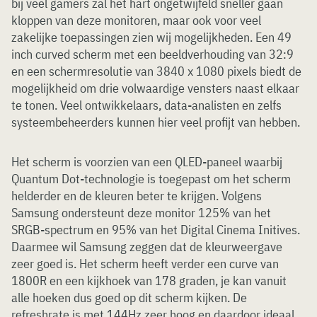
bij veel gamers zal het hart ongetwijfeld sneller gaan
kloppen van deze monitoren, maar ook voor veel
zakelijke toepassingen zien wij mogelijkheden. Een 49
inch curved scherm met een beeldverhouding van 32:9
en een schermresolutie van 3840 x 1080 pixels biedt de
mogelijkheid om drie volwaardige vensters naast elkaar
te tonen. Veel ontwikkelaars, data-analisten en zelfs
systeembeheerders kunnen hier veel profijt van hebben.
Het scherm is voorzien van een QLED-paneel waarbij
Quantum Dot-technologie is toegepast om het scherm
helderder en de kleuren beter te krijgen. Volgens
Samsung ondersteunt deze monitor 125% van het
SRGB-spectrum en 95% van het Digital Cinema Initives.
Daarmee wil Samsung zeggen dat de kleurweergave
zeer goed is. Het scherm heeft verder een curve van
1800R en een kijkhoek van 178 graden, je kan vanuit
alle hoeken dus goed op dit scherm kijken. De
refreshrate is met 144Hz zeer hoog en daardoor ideaal