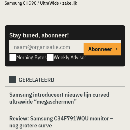
Samsung CHG90
/
UltraWide
/
zakelijk
Stay tuned, abonneer!
Morning Bytes
Weekly Advisor
GERELATEERD
Samsung introduceert nieuwe lijn curved
ultrawide “megaschermen”
Review: Samsung C34F791WQU monitor –
nog grotere curve