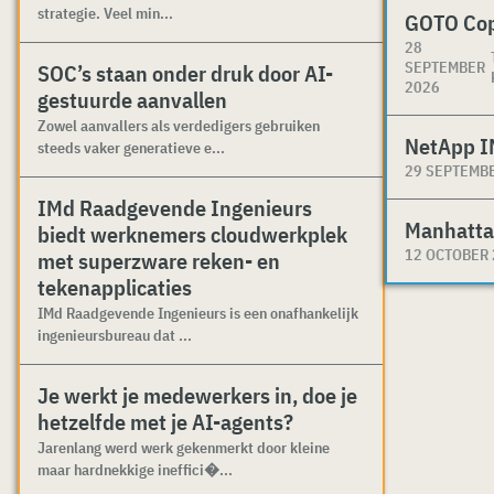
strategie. Veel min...
GOTO Co
28
SEPTEMBER
SOC’s staan onder druk door AI-
2026
gestuurde aanvallen
Zowel aanvallers als verdedigers gebruiken
NetApp I
steeds vaker generatieve e...
29 SEPTEMB
IMd Raadgevende Ingenieurs
Manhatta
biedt werknemers cloudwerkplek
12 OCTOBER
met superzware reken- en
tekenapplicaties
IMd Raadgevende Ingenieurs is een onafhankelijk
ingenieursbureau dat ...
Je werkt je medewerkers in, doe je
hetzelfde met je AI-agents?
Jarenlang werd werk gekenmerkt door kleine
maar hardnekkige ineffici�...