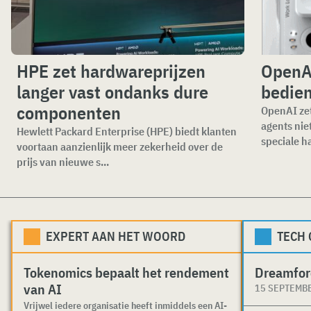
HPE zet hardwareprijzen
OpenAI
langer vast ondanks dure
bedien
componenten
OpenAI zet
agents nie
Hewlett Packard Enterprise (HPE) biedt klanten
speciale ha
voortaan aanzienlijk meer zekerheid over de
prijs van nieuwe s...
EXPERT AAN HET WOORD
TECH
Tokenomics bepaalt het rendement
Dreamfor
van AI
15 SEPTEMB
Vrijwel iedere organisatie heeft inmiddels een AI-