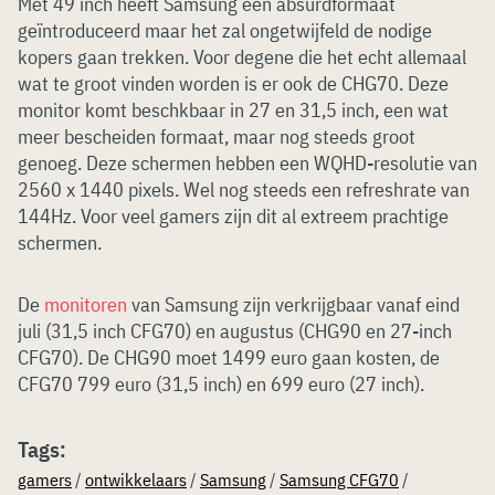
Met 49 inch heeft Samsung een absurdformaat
geïntroduceerd maar het zal ongetwijfeld de nodige
kopers gaan trekken. Voor degene die het echt allemaal
wat te groot vinden worden is er ook de CHG70. Deze
monitor komt beschkbaar in 27 en 31,5 inch, een wat
meer bescheiden formaat, maar nog steeds groot
genoeg. Deze schermen hebben een WQHD-resolutie van
2560 x 1440 pixels. Wel nog steeds een refreshrate van
144Hz. Voor veel gamers zijn dit al extreem prachtige
schermen.
De
monitoren
van Samsung zijn verkrijgbaar vanaf eind
juli (31,5 inch CFG70) en augustus (CHG90 en 27-inch
CFG70). De CHG90 moet 1499 euro gaan kosten, de
CFG70 799 euro (31,5 inch) en 699 euro (27 inch).
Tags:
gamers
/
ontwikkelaars
/
Samsung
/
Samsung CFG70
/