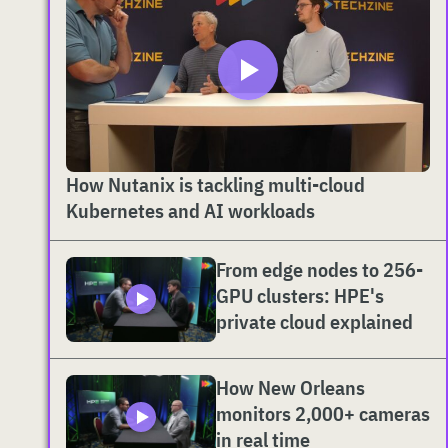
How Nutanix is tackling multi-cloud
Kubernetes and AI workloads
From edge nodes to 256-
GPU clusters: HPE's
private cloud explained
How New Orleans
monitors 2,000+ cameras
in real time