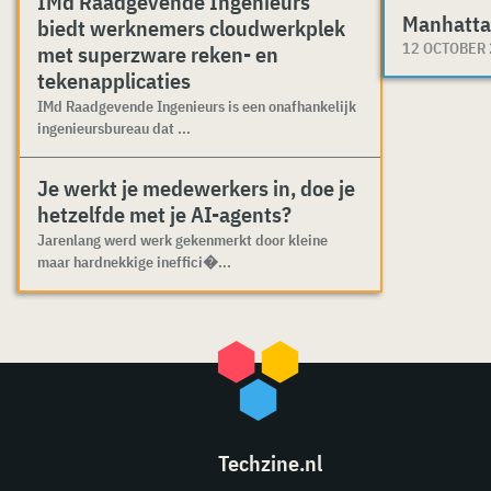
IMd Raadgevende Ingenieurs
Manhatta
biedt werknemers cloudwerkplek
12 OCTOBER
met superzware reken- en
tekenapplicaties
IMd Raadgevende Ingenieurs is een onafhankelijk
ingenieursbureau dat ...
Je werkt je medewerkers in, doe je
hetzelfde met je AI-agents?
Jarenlang werd werk gekenmerkt door kleine
maar hardnekkige ineffici�...
Techzine.nl