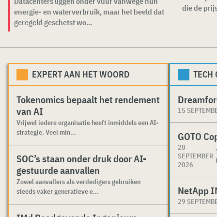
Datacenters liggen onder vuur vanwege hun
die de prijs
energie- en waterverbruik, maar het beeld dat
geregeld geschetst wo...
EXPERT AAN HET WOORD
TECH
Tokenomics bepaalt het rendement
Dreamfor
van AI
15 SEPTEMB
Vrijwel iedere organisatie heeft inmiddels een AI-
strategie. Veel min...
GOTO Co
28
SEPTEMBER
SOC’s staan onder druk door AI-
2026
gestuurde aanvallen
Zowel aanvallers als verdedigers gebruiken
NetApp I
steeds vaker generatieve e...
29 SEPTEMB