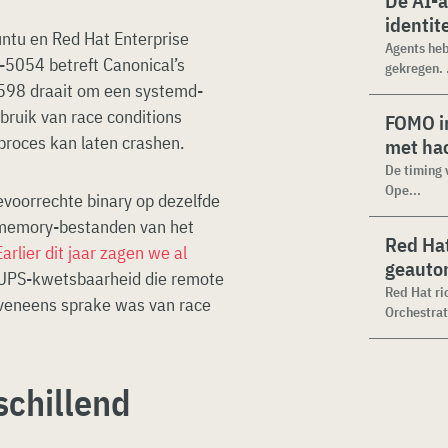
De AI-
identit
ntu en Red Hat Enterprise
Agents heb
5054 betreft Canonical’s
gekregen. .
4598 draait om een systemd-
uik van race conditions
FOMO in
proces kan laten crashen.
met ha
De timing 
Ope...
evoorrechte binary op dezelfde
 memory-bestanden van het
Red Hat
Earlier dit jaar zagen we al
geauto
UPS-kwetsbaarheid die remote
Red Hat ri
eveneens sprake was van race
Orchestrat
schillend