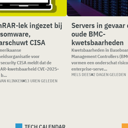
RAR-lek ingezet bij
Servers in gevaar
nsomware,
oude BMC-
arschuwt CISA
kwetsbaarheden
merikaanse
Kwetsbaarheden in Baseboa
eidsorganisatie voor
Management Controllers (BMC
security CISA meldt dat de
vormen een onderschat risico
AR-kwetsbaarheid CVE-2025-
enterprise-serve...
MELS DEES
2 DAGEN GELEDEN
b...
VAN KLINKEN
13 UREN GELEDEN
TECH CALENDAR