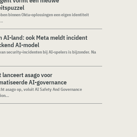
agent vormt een nieuwe
eitspuzzel
ben binnen Okta-oplossingen een eigen identiteit
..
 AI-land: ook Meta meldt incident
ckend AI-model
van security-incidenten bij AI-spelers is bijzonder. Na
 lanceert asago voor
matiseerde AI-governance
cht asago op, voluit AI Safety And Governance
ion...