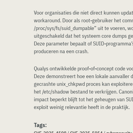
Voor organisaties die niet direct kunnen upda
workaround. Door als root-gebruiker het co
/proc/sys/fs/suid_dumpable” uit te voeren, w
uitgeschakeld dat het systeem core dumps ge
Deze parameter bepaalt of SUID-programma’
produceren na een crash.
Qualys ontwikkelde proof-of-concept code vo
Deze demonstreert hoe een lokale aanvaller
gecrashte unix_chkpwd proces kan exploiter
het /etc/shadow bestand te verkrijgen. Canon
impact beperkt blijft tot het geheugen van S
exploit weinig relevantie heeft in de praktijk.
Tags: