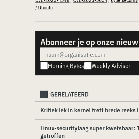
CVE-2025-4598
/
CVE-2025-5054
/
cybersecurity
/
Ubuntu
Abonneer je op onze nieuw
Morning Bytes
Weekly Advisor
GERELATEERD
Kritiek lek in kernel treft brede reeks 
Linux-securitylaag super kwetsbaar: 
getroffen