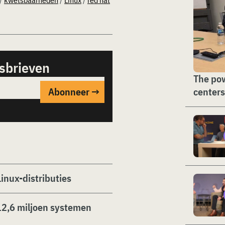
/
kwetsbaarheden
/
Linux
/
red hat
sbrieven
The pow
centers
Linux-distributies
12,6 miljoen systemen