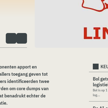
KEU
onenten apport en
lers toegang geven tot
Bol get
ers identificeerden twee
logisti
orden om core dumps van
Bol is op 
at benadrukt echter de
log...
tie.