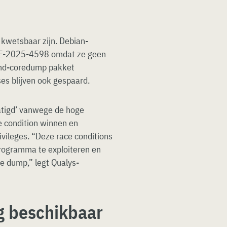
n kwetsbaar zijn. Debian-
CVE-2025-4598 omdat ze geen
emd-coredump pakket
es blijven ook gespaard.
atigd’ vanwege de hoge
e condition winnen en
vileges. “Deze race conditions
programma te exploiteren en
re dump,” legt Qualys-
g beschikbaar