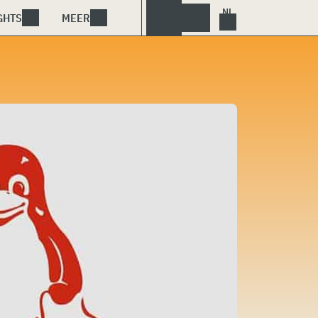
GHTS
MEER