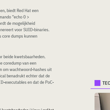
ten, biedt Red Hat een
mmando “echo 0 >
ordt de mogelijkheid
nereert voor SUID-binaries.
s core dumps kunnen
or beide kwetsbaarheden.
 de coredump van een
en om wachtwoord-hashes uit
ical benadrukt echter dat de
UID-executables en dat de PoC-
TE