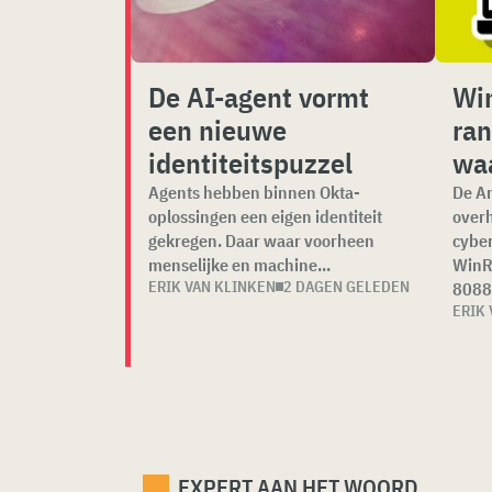
De AI-agent vormt
Win
een nieuwe
ra
identiteitspuzzel
wa
Agents hebben binnen Okta-
De A
oplossingen een eigen identiteit
overh
gekregen. Daar waar voorheen
cyber
menselijke en machine...
WinR
ERIK VAN KLINKEN
2 DAGEN GELEDEN
8088 
ERIK 
EXPERT AAN HET WOORD