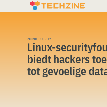
Skip
to
content
2MIN
SECURITY
Linux-securityfou
biedt hackers to
tot gevoelige dat