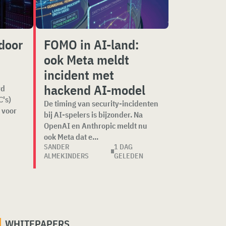
 door
FOMO in AI-land:
ook Meta meldt
incident met
hackend AI-model
rd
's)
De timing van security-incidenten
 voor
bij AI-spelers is bijzonder. Na
OpenAI en Anthropic meldt nu
ook Meta dat e...
SANDER
1 DAG
ALMEKINDERS
GELEDEN
WHITEPAPERS