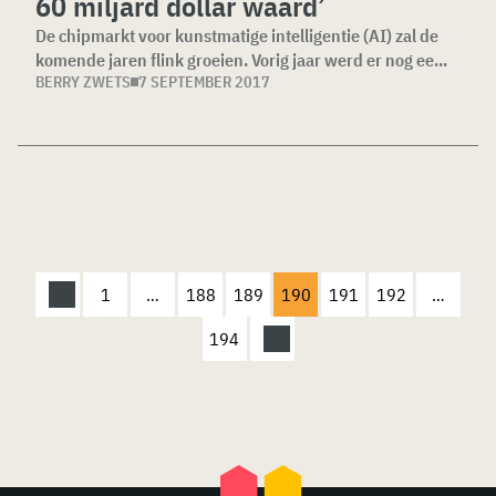
60 miljard dollar waard’
De chipmarkt voor kunstmatige intelligentie (AI) zal de
komende jaren flink groeien. Vorig jaar werd er nog ee...
BERRY ZWETS
7 SEPTEMBER 2017
1
…
188
189
190
191
192
…
194