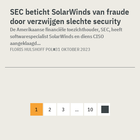
SEC beticht SolarWinds van fraude
door verzwijgen slechte security
De Amerikaanse financiële toezichthouder, SEC, heeft
softwarespecialist SolarWinds en diens CISO
aangeklaagd...
FLORIS HULSHOFF POL
31 OKTOBER 2023
1
2
3
…
10