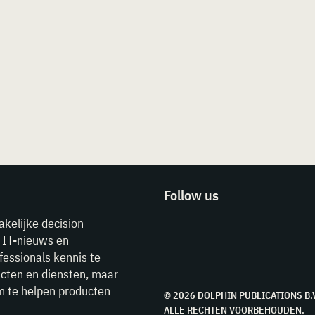
Follow us
akelijke decision
e IT-nieuws en
fessionals kennis te
cten en diensten, maar
m te helpen producten
© 2026 DOLPHIN PUBLICATIONS B.
ALLE RECHTEN VOORBEHOUDEN.