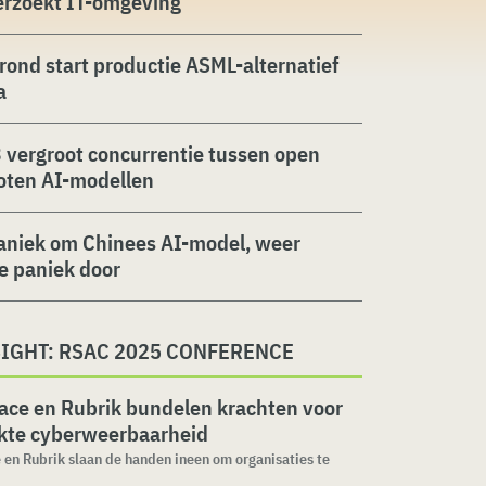
erzoekt IT-omgeving
rond start productie ASML-alternatief
a
 vergroot concurrentie tussen open
oten AI-modellen
aniek om Chinees AI-model, weer
ie paniek door
SIGHT: RSAC 2025 CONFERENCE
ace en Rubrik bundelen krachten voor
rkte cyberweerbaarheid
en Rubrik slaan de handen ineen om organisaties te