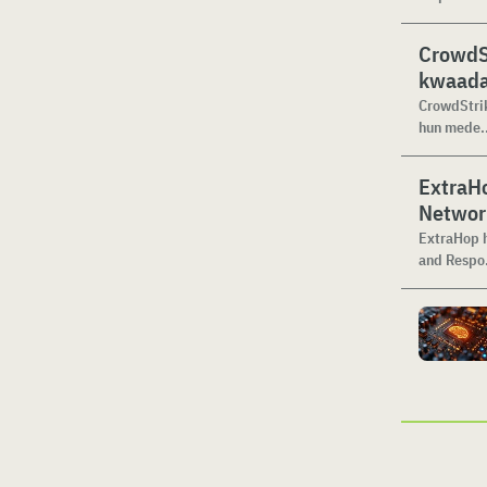
CrowdSt
kwaada
CrowdStrik
hun mede..
ExtraHo
Networ
ExtraHop h
and Respo.