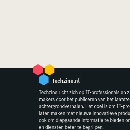
Techzine.nl
Techzine richt zich op IT-professionals en z
makers door het publiceren van het laatst
achtergrondverhalen. Het doel is om IT-pro
laten maken met nieuwe innovatieve produ
ook om diepgaande informatie te bieden o
en diensten beter te begrijpen.