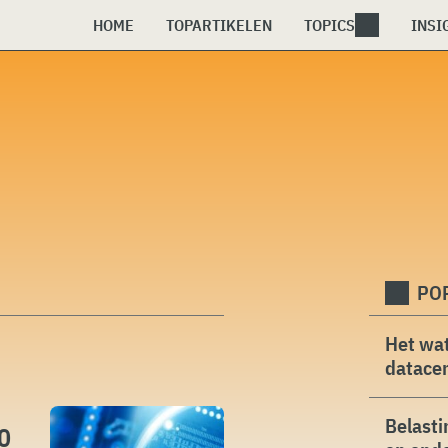
HOME
TOPARTIKELEN
TOPICS
INSI
PO
Het wat
datacen
Belasti
0