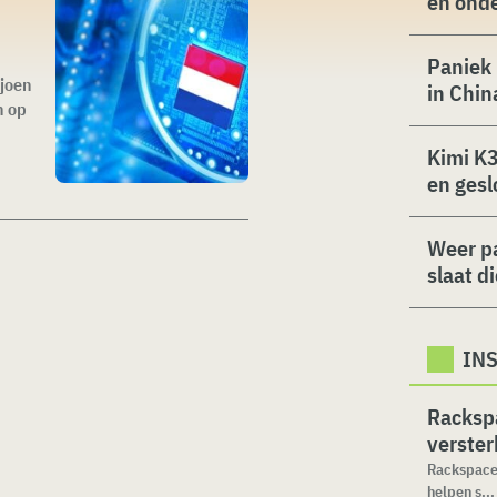
en ond
Paniek 
ljoen
in Chin
n op
Kimi K3
en gesl
Weer p
slaat d
IN
Racksp
verste
Rackspace 
helpen s...