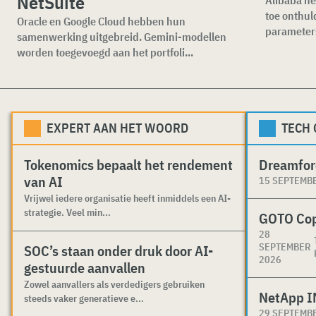
NetSuite
toe onthul
Oracle en Google Cloud hebben hun
parameters
samenwerking uitgebreid. Gemini-modellen
worden toegevoegd aan het portfoli...
EXPERT AAN HET WOORD
TECH
Tokenomics bepaalt het rendement
Dreamfor
van AI
15 SEPTEMB
Vrijwel iedere organisatie heeft inmiddels een AI-
strategie. Veel min...
GOTO Co
28
SEPTEMBER
SOC’s staan onder druk door AI-
2026
gestuurde aanvallen
Zowel aanvallers als verdedigers gebruiken
NetApp I
steeds vaker generatieve e...
29 SEPTEMB