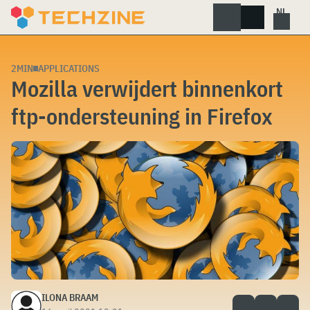
Skip
to
content
2MIN
APPLICATIONS
Mozilla verwijdert binnenkort
ftp-ondersteuning in Firefox
ILONA BRAAM