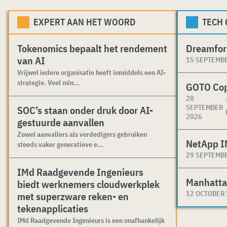
EXPERT AAN HET WOORD
TECH
Tokenomics bepaalt het rendement
Dreamfor
van AI
15 SEPTEMB
Vrijwel iedere organisatie heeft inmiddels een AI-
strategie. Veel min...
GOTO Co
28
SEPTEMBER
SOC’s staan onder druk door AI-
2026
gestuurde aanvallen
Zowel aanvallers als verdedigers gebruiken
NetApp I
steeds vaker generatieve e...
29 SEPTEMB
IMd Raadgevende Ingenieurs
Manhatta
biedt werknemers cloudwerkplek
12 OCTOBER
met superzware reken- en
tekenapplicaties
IMd Raadgevende Ingenieurs is een onafhankelijk