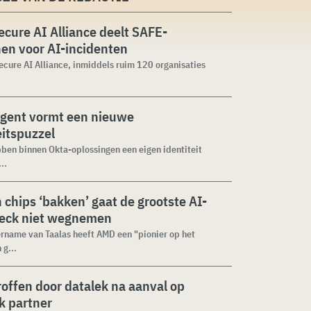
cure AI Alliance deelt SAFE-
jnen voor AI-incidenten
cure AI Alliance, inmiddels ruim 120 organisaties
agent vormt een nieuwe
eitspuzzel
ben binnen Okta-oplossingen een eigen identiteit
..
n chips ‘bakken’ gaat de grootste AI-
neck niet wegnemen
rname van Taalas heeft AMD een "pionier op het
 g...
roffen door datalek na aanval op
ek partner