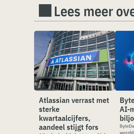
Lees meer ove
Atlassian verrast met
Byt
sterke
AI-
kwartaalcijfers,
bilj
aandeel stijgt fors
ByteDa
wereld