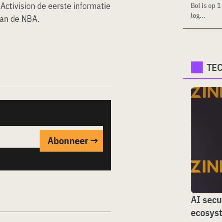
Activision de eerste informatie
Bol is op 
log...
van de NBA.
TE
AI secu
ecosys