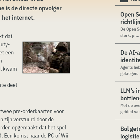
 is de directe opvolger
Open Se
 het internet.
richtli
De Open Se
kt dat
sterk, pr...
Duty-
De AI-
et een
identit
n
Agents heb
eel kwam
gekregen. .
te deel
LLM’s i
bottle
Met de ove
 twee pre-orderkaarten voor
gebied van
n zijn verstuurd door de
orden opgemaakt dat het spel
Bol get
3. Een komst naar de PC of Wii
logisti