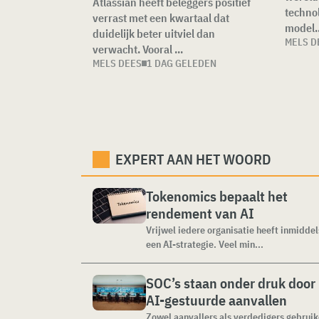
Atlassian heeft beleggers positief
technol
verrast met een kwartaal dat
model..
duidelijk beter uitviel dan
MELS D
verwacht. Vooral ...
MELS DEES
1 DAG GELEDEN
EXPERT AAN HET WOORD
Tokenomics bepaalt het
rendement van AI
Vrijwel iedere organisatie heeft inmiddel
een AI-strategie. Veel min...
SOC’s staan onder druk door
AI-gestuurde aanvallen
Zowel aanvallers als verdedigers gebrui