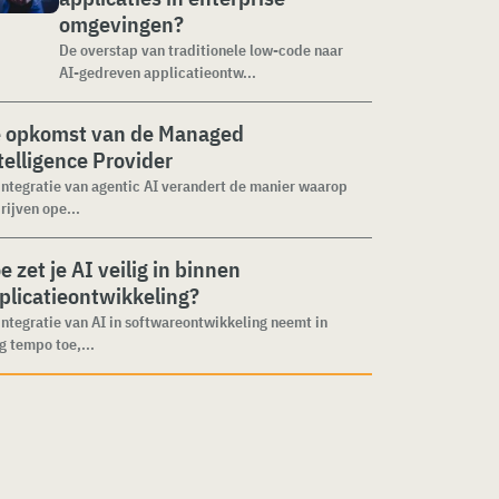
omgevingen?
De overstap van traditionele low-code naar
AI-gedreven applicatieontw...
 opkomst van de Managed
telligence Provider
integratie van agentic AI verandert de manier waarop
rijven ope...
e zet je AI veilig in binnen
plicatieontwikkeling?
integratie van AI in softwareontwikkeling neemt in
g tempo toe,...