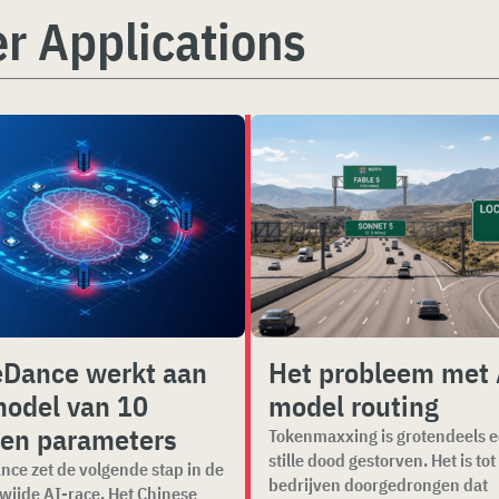
r Applications
eDance werkt aan
Het probleem met 
model van 10
model routing
oen parameters
Tokenmaxxing is grotendeels 
stille dood gestorven. Het is tot
nce zet de volgende stap in de
bedrijven doorgedrongen dat
wijde AI-race. Het Chinese