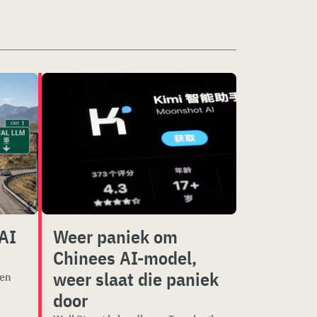
AI
Weer paniek om
Chinees AI-model,
weer slaat die paniek
een
door