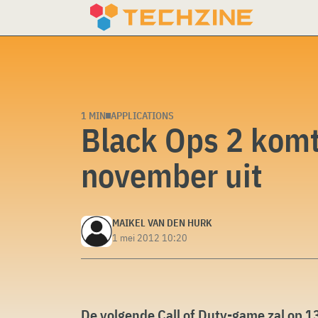
Skip
to
content
1 MIN
APPLICATIONS
Black Ops 2 komt
november uit
MAIKEL VAN DEN HURK
1 mei 2012 10:20
De volgende Call of Duty-game zal op 1