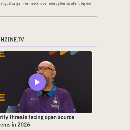
1 augustus geïnformeerd over een cyberincident bij een
CHZINE.TV
rity threats facing open source
tems in 2026