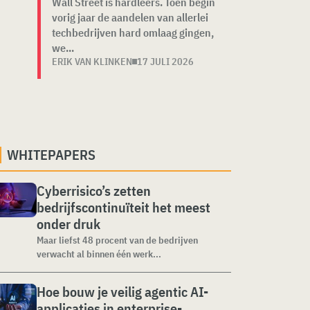
Wall Street is hardleers. Toen begin
vorig jaar de aandelen van allerlei
techbedrijven hard omlaag gingen,
we...
ERIK VAN KLINKEN
17 JULI 2026
WHITEPAPERS
Cyberrisico’s zetten
bedrijfscontinuïteit het meest
onder druk
Maar liefst 48 procent van de bedrijven
verwacht al binnen één werk...
Hoe bouw je veilig agentic AI-
applicaties in enterprise-