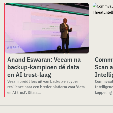
Anand Eswaran: Veeam na
Commv
backup-kampioen dé data
Scan a
en AI trust-laag
Intell
Veeam breidt fors uit van backup en cyber
Commvault 
resilience naar een breder platform voor 'data
Intelligen
en AI trust'. Dit na...
koppeling 