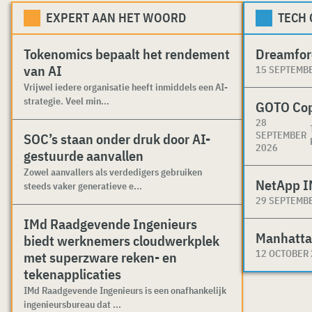
EXPERT AAN HET WOORD
TECH
Tokenomics bepaalt het rendement
Dreamfor
van AI
15 SEPTEMB
Vrijwel iedere organisatie heeft inmiddels een AI-
strategie. Veel min...
GOTO Co
28
SEPTEMBER
SOC’s staan onder druk door AI-
2026
gestuurde aanvallen
Zowel aanvallers als verdedigers gebruiken
NetApp I
steeds vaker generatieve e...
29 SEPTEMB
IMd Raadgevende Ingenieurs
Manhatta
biedt werknemers cloudwerkplek
12 OCTOBER
met superzware reken- en
tekenapplicaties
IMd Raadgevende Ingenieurs is een onafhankelijk
ingenieursbureau dat ...