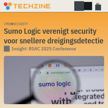
Skip
to
content
2MIN
SECURITY
Sumo Logic verenigt security
voor snellere dreigingsdetectie
Insight: RSAC 2025 Conference