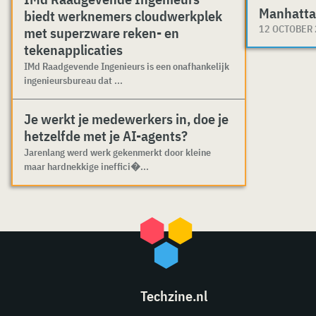
Manhatta
biedt werknemers cloudwerkplek
12 OCTOBER
met superzware reken- en
tekenapplicaties
IMd Raadgevende Ingenieurs is een onafhankelijk
ingenieursbureau dat ...
Je werkt je medewerkers in, doe je
hetzelfde met je AI-agents?
Jarenlang werd werk gekenmerkt door kleine
maar hardnekkige ineffici�...
Techzine.nl