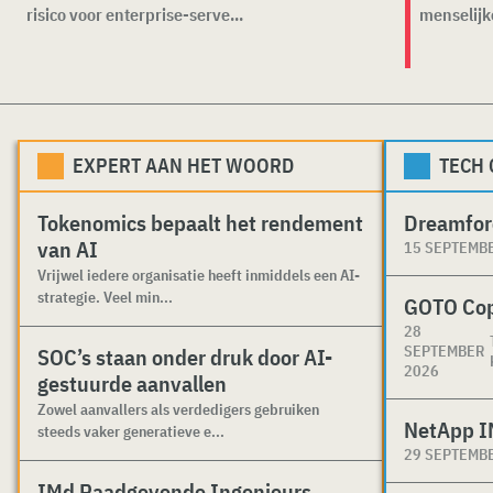
risico voor enterprise-serve...
menselijk
EXPERT AAN HET WOORD
TECH
Tokenomics bepaalt het rendement
Dreamfor
van AI
15 SEPTEMB
Vrijwel iedere organisatie heeft inmiddels een AI-
strategie. Veel min...
GOTO Co
28
SEPTEMBER
SOC’s staan onder druk door AI-
2026
gestuurde aanvallen
Zowel aanvallers als verdedigers gebruiken
NetApp I
steeds vaker generatieve e...
29 SEPTEMB
IMd Raadgevende Ingenieurs