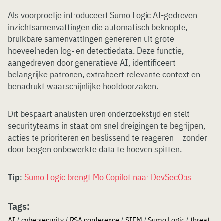
Als voorproefje introduceert Sumo Logic AI-gedreven
inzichtsamenvattingen die automatisch beknopte,
bruikbare samenvattingen genereren uit grote
hoeveelheden log- en detectiedata. Deze functie,
aangedreven door generatieve AI, identificeert
belangrijke patronen, extraheert relevante context en
benadrukt waarschijnlijke hoofdoorzaken.
Dit bespaart analisten uren onderzoekstijd en stelt
securityteams in staat om snel dreigingen te begrijpen,
acties te prioriteren en beslissend te reageren – zonder
door bergen onbewerkte data te hoeven spitten.
Tip
:
Sumo Logic brengt Mo Copilot naar DevSecOps
Tags:
AI
/
cybersecurity
/
RSA conference
/
SIEM
/
Sumo Logic
/
threat