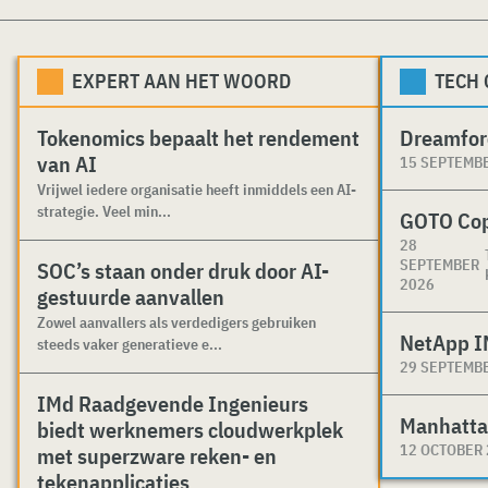
EXPERT AAN HET WOORD
TECH
Tokenomics bepaalt het rendement
Dreamfor
van AI
15 SEPTEMB
Vrijwel iedere organisatie heeft inmiddels een AI-
strategie. Veel min...
GOTO Co
28
SEPTEMBER
SOC’s staan onder druk door AI-
2026
gestuurde aanvallen
Zowel aanvallers als verdedigers gebruiken
NetApp I
steeds vaker generatieve e...
29 SEPTEMB
IMd Raadgevende Ingenieurs
Manhatta
biedt werknemers cloudwerkplek
12 OCTOBER
met superzware reken- en
tekenapplicaties