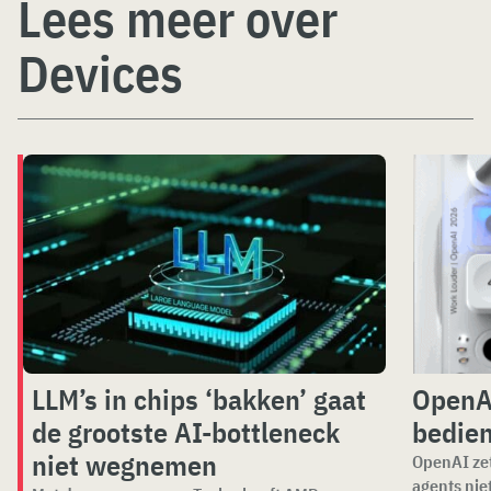
Lees meer over
Devices
LLM’s in chips ‘bakken’ gaat
OpenAI
de grootste AI-bottleneck
bedien
niet wegnemen
OpenAI zet
agents nie