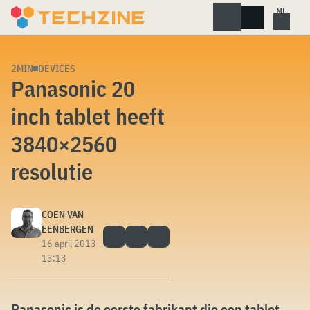
Skip
to
content
2MIN
DEVICES
Panasonic 20
inch tablet heeft
3840×2560
resolutie
COEN VAN
EENBERGEN
16 april 2013
13:13
Panasonic is de eerste fabrikant die een tablet