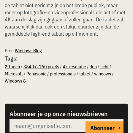
de tablet niet gericht zijn op het brede publiek, maar
meer op fotografie- en videoprofessionals die actief met
4K aan de slag zijn gegaan of zullen gaan. De tablet zal
waarschijnlijk dan ook een stukje duurder zijn dan de
gemiddelde high-end tablet op dit moment.
Bron:
Windows Blog
Tags:
20-inch
/
3840x2160 pixels
/
4k-resolutie
/
dun
/
licht
/
Microsoft
/
Panasonic
/
professionals
/
tablet
/
windows
/
Windows 8
Abonneer je op onze nieuwsbrieven