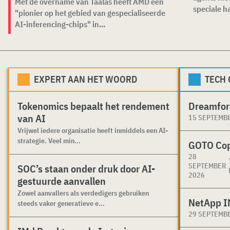
Met de overname van Taalas heeft AMD een
speciale ha
"pionier op het gebied van gespecialiseerde
AI-inferencing-chips" in...
EXPERT AAN HET WOORD
TECH
Tokenomics bepaalt het rendement
Dreamfor
van AI
15 SEPTEMB
Vrijwel iedere organisatie heeft inmiddels een AI-
strategie. Veel min...
GOTO Co
28
SEPTEMBER
SOC’s staan onder druk door AI-
2026
gestuurde aanvallen
Zowel aanvallers als verdedigers gebruiken
NetApp I
steeds vaker generatieve e...
29 SEPTEMB