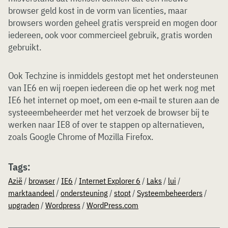
browser geld kost in de vorm van licenties, maar
browsers worden geheel gratis verspreid en mogen door
iedereen, ook voor commercieel gebruik, gratis worden
gebruikt.
Ook Techzine is inmiddels gestopt met het ondersteunen
van IE6 en wij roepen iedereen die op het werk nog met
IE6 het internet op moet, om een e-mail te sturen aan de
systeeembeheerder met het verzoek de browser bij te
werken naar IE8 of over te stappen op alternatieven,
zoals Google Chrome of Mozilla Firefox.
Tags:
Azië
/
browser
/
IE6
/
Internet Explorer 6
/
Laks
/
lui
/
marktaandeel
/
ondersteuning
/
stopt
/
Systeembeheerders
/
upgraden
/
Wordpress
/
WordPress.com