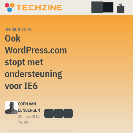
Skip
to
content
3MIN
DEVOPS
Ook
WordPress.com
stopt met
ondersteuning
voor IE6
COEN VAN
EENBERGEN
20 mei 2011
15:57