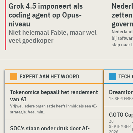
Grok 4.5 imponeert als
Nederl
coding agent op Opus-
zetten
niveau
govern
Niet helemaal Fable, maar wel
Nederlands
bij softwa
veel goedkoper
stap naar 
EXPERT AAN HET WOORD
TECH
Tokenomics bepaalt het rendement
Dreamfor
van AI
15 SEPTEMB
Vrijwel iedere organisatie heeft inmiddels een AI-
strategie. Veel min...
GOTO Co
28
SEPTEMBER
SOC’s staan onder druk door AI-
2026