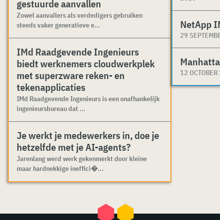
gestuurde aanvallen
Zowel aanvallers als verdedigers gebruiken
NetApp I
steeds vaker generatieve e...
29 SEPTEMB
IMd Raadgevende Ingenieurs
Manhatta
biedt werknemers cloudwerkplek
12 OCTOBER
met superzware reken- en
tekenapplicaties
IMd Raadgevende Ingenieurs is een onafhankelijk
ingenieursbureau dat ...
Je werkt je medewerkers in, doe je
hetzelfde met je AI-agents?
Jarenlang werd werk gekenmerkt door kleine
maar hardnekkige ineffici�...