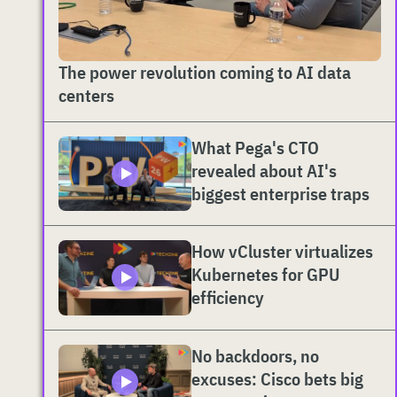
The power revolution coming to AI data
centers
What Pega's CTO
revealed about AI's
biggest enterprise traps
How vCluster virtualizes
Kubernetes for GPU
efficiency
No backdoors, no
excuses: Cisco bets big