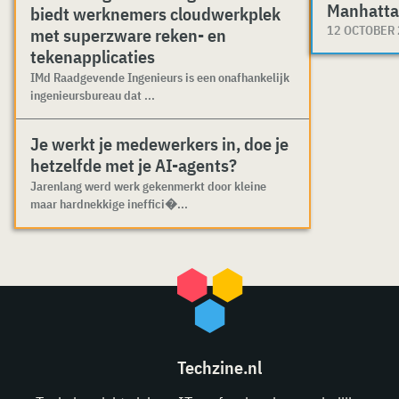
Manhatta
biedt werknemers cloudwerkplek
12 OCTOBER
met superzware reken- en
tekenapplicaties
IMd Raadgevende Ingenieurs is een onafhankelijk
ingenieursbureau dat ...
Je werkt je medewerkers in, doe je
hetzelfde met je AI-agents?
Jarenlang werd werk gekenmerkt door kleine
maar hardnekkige ineffici�...
Techzine.nl