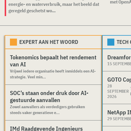
met OpenAI
energie- en waterverbruik, maar het beeld dat
geregeld geschetst wo...
EXPERT AAN HET WOORD
TECH
Tokenomics bepaalt het rendement
Dreamfor
van AI
15 SEPTEMB
Vrijwel iedere organisatie heeft inmiddels een AI-
strategie. Veel min...
GOTO Co
28
SEPTEMBER
SOC’s staan onder druk door AI-
2026
gestuurde aanvallen
Zowel aanvallers als verdedigers gebruiken
NetApp I
steeds vaker generatieve e...
29 SEPTEMB
IMd Raadgevende Ingenieurs