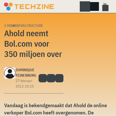
Skip
to
content
1 MIN
INFRASTRUCTURE
Ahold neemt
Bol.com voor
350 miljoen over
DOMINIQUE
PIJNENBURG
27 februari
2012 10:25
Vandaag is bekendgemaakt dat Ahold de online
verkoper Bol.com heeft overgenomen. De