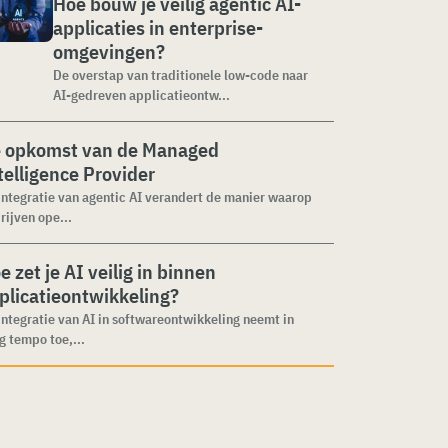
Hoe bouw je veilig agentic AI-
applicaties in enterprise-
omgevingen?
De overstap van traditionele low-code naar
AI-gedreven applicatieontw...
 opkomst van de Managed
telligence Provider
integratie van agentic AI verandert de manier waarop
rijven ope...
e zet je AI veilig in binnen
plicatieontwikkeling?
integratie van AI in softwareontwikkeling neemt in
g tempo toe,...