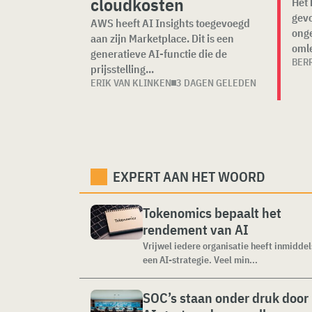
cloudkosten
Het 
gevo
AWS heeft AI Insights toegevoegd
ong
aan zijn Marketplace. Dit is een
oml
generatieve AI-functie die de
BER
prijsstelling...
ERIK VAN KLINKEN
3 DAGEN GELEDEN
EXPERT AAN HET WOORD
Tokenomics bepaalt het
rendement van AI
Vrijwel iedere organisatie heeft inmiddel
een AI-strategie. Veel min...
SOC’s staan onder druk door