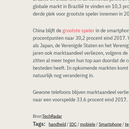
globale markt in Brazilië te vinden en 10,3 pro
derde plek voor grootste speler innemen in 2
China blijft de
grootste speler
in de smartphon
procentpunten naar 30,2 procent eind 2017. 
als Japan, de Verenigde Staten en het Vereni
jaren ook marktaandeel verliezen, volgens de
zitten al meer tegen hun top aan doordat de
besteden heeft. In opkomende markten komt
natuurlijk nog verandering in.
Gewone telefoons blijven marktaandeel verlie
naar een voorspelde 33.6 procent eind 2017.
Bron:
TechRadar
Tags:
handheld
/
IDC
/
mobiele
/
Smartphone
/
te