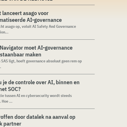
 lanceert asago voor
matiseerde AI-governance
cht asago op, voluit AI Safety And Governance
ion...
 Navigator moet AI-governance
staanbaar maken
n SAS ligt, hoeft governance absoluut geen rem op
.
 je de controle over AI, binnen en
 het SOC?
tie tussen AI en cybersecurity wordt steeds
 Hoe ...
roffen door datalek na aanval op
ek partner