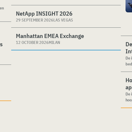
ken
NetApp INSIGHT 2026
29 SEPTEMBER 2026
LAS VEGAS
Manhattan EMEA Exchange
12 OCTOBER 2026
MILAN
es
De
In
De 
bed
Ho
ap
De 
hoo