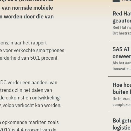
p van normale mobiele
Red Hat
en worden door die van
geauto
Red Hat ri
Orchestrat
ons, maar het rapport
SAS AI
ie voor verkochte smartphones
onweer
eerderheid van 50.1 procent
Als het aa
innovatie..
IDC verder een aandeel van
Hoe hou
rends zijn het dalen van
buiten
 de opkomst en ontwikkeling
De interac
 volop verkocht kan worden.
complexer.
Bol get
in opkomende markten zoals
logisti
 2017 is 4,4 procent van de