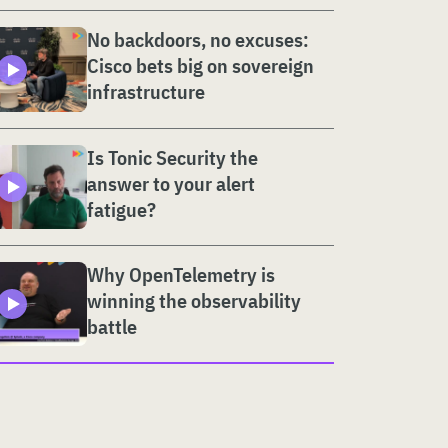
No backdoors, no excuses:
Cisco bets big on sovereign
infrastructure
Is Tonic Security the
answer to your alert
fatigue?
Why OpenTelemetry is
winning the observability
battle