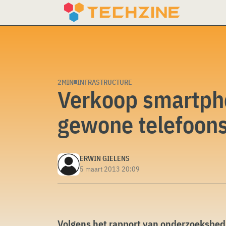
Skip
to
content
2MIN
INFRASTRUCTURE
Verkoop smartpho
gewone telefoon
ERWIN GIELENS
5 maart 2013 20:09
Volgens het rapport van onderzoeksbedr