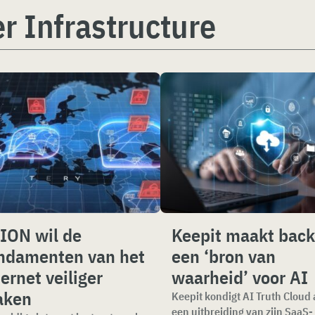
r Infrastructure
ION wil de
Keepit maakt bac
ndamenten van het
een ‘bron van
ternet veiliger
waarheid’ voor AI
aken
Keepit kondigt AI Truth Cloud 
een uitbreiding van zijn SaaS-