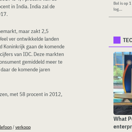
Bol is op 
cent in India. India zal de
log...
017.
emarkt, maar zakt 2,5
Veel ver ontwikkelde landen
TE
gd Koninkrijk gaan de komende
 cijfers van IDC. Deze markten
 consument gemiddeld meer te
 daar de komende jaren
zen, met 58 procent in 2012,
What Pe
enterpr
lefoon
/
verkoop