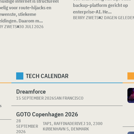
huidige internet is structureel
backup-platform gericht op
elig voor route-hijacks en
enterprise-AI. He...
ewenste, stiekeme
BERRY ZWETS
2 DAGEN GELEDE
eidingen. Daarom m...
RY ZWETS
30 JULI 2026
TECH CALENDAR
Dreamforce
15 SEPTEMBER 2026
SAN FRANCISCO
s
GOTO Copenhagen 2026
28
TAP1, RAFFINADERIVEJ 10, 2300
SEPTEMBER
KØBENHAVN S, DENMARK
2026