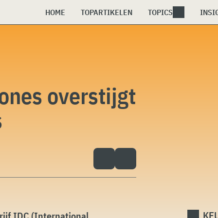
HOME
TOPARTIKELEN
TOPICS
INSI
nes overstijgt
s
KEU
ijf IDC (International