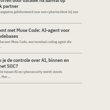
roffen door datalek na aanval op
ek partner
1 augustus geïnformeerd over een cyberincident bij een
omt met Muse Code: AI-agent voor
codebases
duceert Muse Code, een terminal coding agent die
..
 je de controle over AI, binnen en
 het SOC?
tie tussen AI en cybersecurity wordt steeds
 Hoe ...