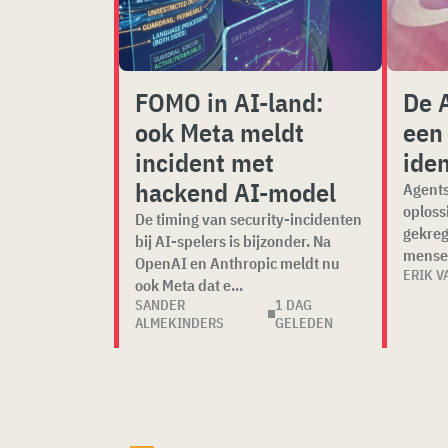
FOMO in AI-land:
De 
ook Meta meldt
een
incident met
iden
hackend AI-model
Agents
oploss
De timing van security-incidenten
gekreg
bij AI-spelers is bijzonder. Na
mensel
OpenAI en Anthropic meldt nu
ERIK V
ook Meta dat e...
SANDER
1 DAG
ALMEKINDERS
GELEDEN