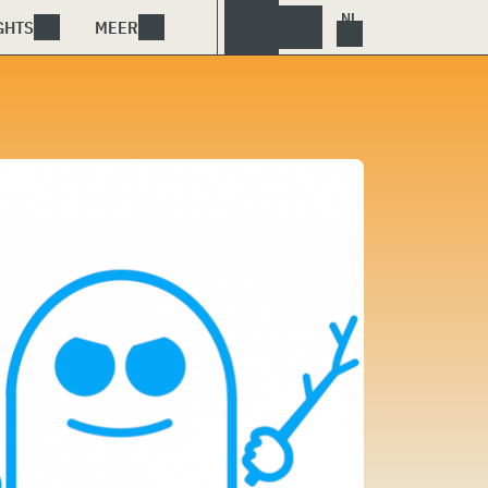
GHTS
MEER