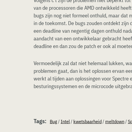
Volgens c’t zijn de problemen niet beperkt to
van de processoren die AMD ontwikkeld heeft,
bugs zijn nog niet formeel onthuld, maar dat m
in de toekomst. De bugs zouden ontdekt zijn d
een deadline van negentig dagen onthuld nad
aandacht van een ontwikkelaar gebracht heeft
deadline en dan zou de patch er ook al moeten
Vermoedelijk zal dat niet helemaal lukken, wa
problemen gaat, dan is het oplossen ervan ee
werkt al tijden aan oplossingen voor Spectre 
besturingssystemen en de microcode uitgebra
Tags:
Bug
/
Intel
/
kwetsbaarheid
/
meltdown
/
Sp