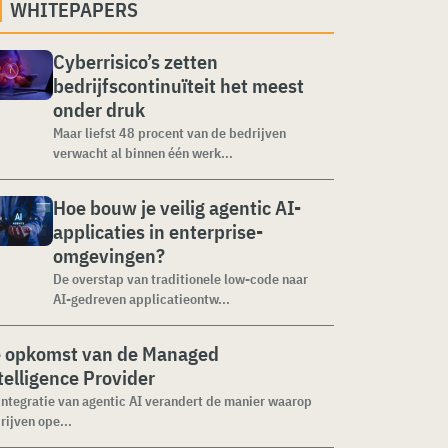
WHITEPAPERS
Cyberrisico’s zetten
bedrijfscontinuïteit het meest
onder druk
Maar liefst 48 procent van de bedrijven
verwacht al binnen één werk...
Hoe bouw je veilig agentic AI-
applicaties in enterprise-
omgevingen?
De overstap van traditionele low-code naar
AI-gedreven applicatieontw...
 opkomst van de Managed
telligence Provider
integratie van agentic AI verandert de manier waarop
rijven ope...