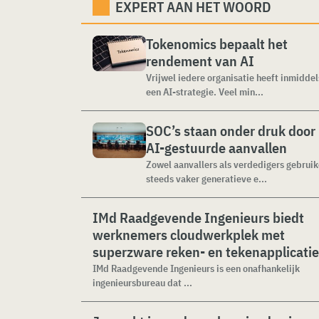
EXPERT AAN HET WOORD
Tokenomics bepaalt het
rendement van AI
Vrijwel iedere organisatie heeft inmiddel
een AI-strategie. Veel min...
SOC’s staan onder druk door
AI-gestuurde aanvallen
Zowel aanvallers als verdedigers gebrui
steeds vaker generatieve e...
IMd Raadgevende Ingenieurs biedt
werknemers cloudwerkplek met
superzware reken- en tekenapplicati
IMd Raadgevende Ingenieurs is een onafhankelijk
ingenieursbureau dat ...