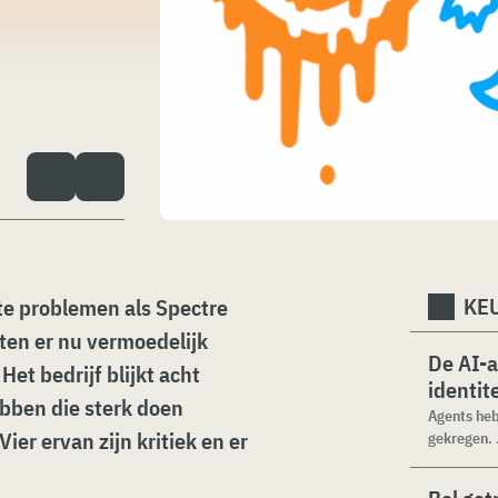
KEU
te problemen als Spectre
ten er nu vermoedelijk
De AI-
et bedrijf blijkt acht
identit
ben die sterk doen
Agents heb
er ervan zijn kritiek en er
gekregen. .