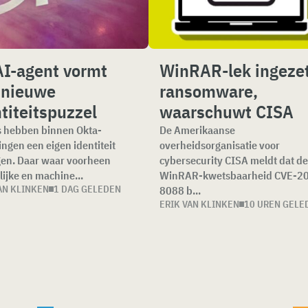
AI-agent vormt
WinRAR-lek ingezet
 nieuwe
ransomware,
titeitspuzzel
waarschuwt CISA
 hebben binnen Okta-
De Amerikaanse
ingen een eigen identiteit
overheidsorganisatie voor
en. Daar waar voorheen
cybersecurity CISA meldt dat d
ijke en machine...
WinRAR-kwetsbaarheid CVE-2
AN KLINKEN
1 DAG GELEDEN
8088 b...
ERIK VAN KLINKEN
10 UREN GELE