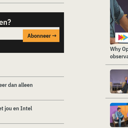
sen?
Why Op
observa
er dan alleen
t jou en Intel