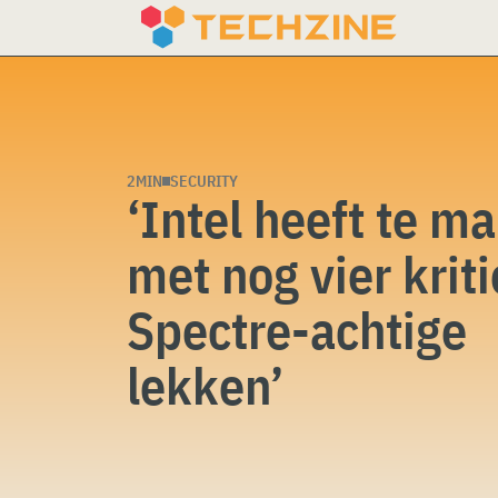
Skip
to
content
2MIN
SECURITY
‘Intel heeft te m
met nog vier krit
Spectre-achtige
lekken’