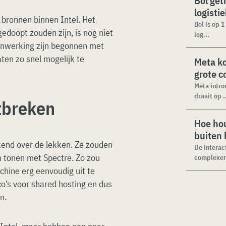
Bol get
logisti
bronnen binnen Intel. Het
Bol is op 
edoopt zouden zijn, is nog niet
log...
menwerking zijn begonnen met
en zo snel mogelijk te
Meta k
grote 
Meta intro
draait op .
tbreken
Hoe hou
buiten
ekend over de lekken. Ze zouden
De interac
 tonen met Spectre. Zo zou
complexer.
chine erg eenvoudig uit te
o’s voor shared hosting en dus
n.