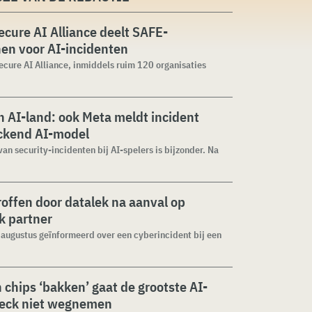
cure AI Alliance deelt SAFE-
jnen voor AI-incidenten
cure AI Alliance, inmiddels ruim 120 organisaties
 AI-land: ook Meta meldt incident
ckend AI-model
van security-incidenten bij AI-spelers is bijzonder. Na
roffen door datalek na aanval op
ek partner
1 augustus geïnformeerd over een cyberincident bij een
n chips ‘bakken’ gaat de grootste AI-
neck niet wegnemen