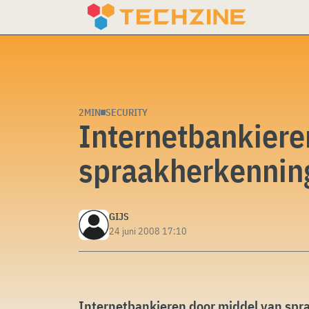
Skip
to
content
2MIN
SECURITY
Internetbankiere
spraakherkennin
GIJS
24 juni 2008 17:10
Internetbankieren door middel van spr