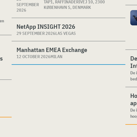
TAP1, RAFFINADERIVEJ 10, 2300
SEPTEMBER
KØBENHAVN S, DENMARK
2026
ken
NetApp INSIGHT 2026
29 SEPTEMBER 2026
LAS VEGAS
Manhattan EMEA Exchange
12 OCTOBER 2026
MILAN
es
De
In
De 
bed
Ho
ap
De 
hoo