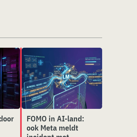
 door
FOMO in AI-land:
ook Meta meldt
incident met