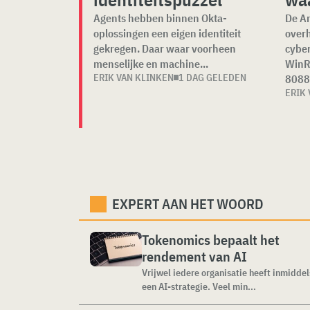
Agents hebben binnen Okta-
De A
oplossingen een eigen identiteit
overh
gekregen. Daar waar voorheen
cyber
menselijke en machine...
WinR
ERIK VAN KLINKEN
1 DAG GELEDEN
8088 
ERIK 
EXPERT AAN HET WOORD
Tokenomics bepaalt het
rendement van AI
Vrijwel iedere organisatie heeft inmiddel
een AI-strategie. Veel min...