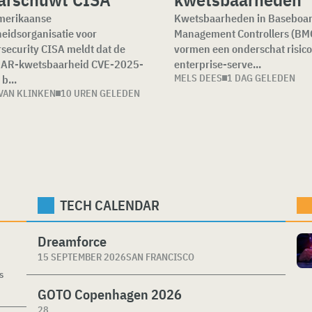
merikaanse
Kwetsbaarheden in Baseboa
eidsorganisatie voor
Management Controllers (BMC
security CISA meldt dat de
vormen een onderschat risico
AR-kwetsbaarheid CVE-2025-
enterprise-serve...
MELS DEES
1 DAG GELEDEN
b...
VAN KLINKEN
10 UREN GELEDEN
TECH CALENDAR
Dreamforce
15 SEPTEMBER 2026
SAN FRANCISCO
s
GOTO Copenhagen 2026
28