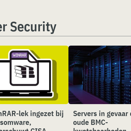
r Security
RAR-lek ingezet bij
Servers in gevaar
nsomware,
oude BMC-
arschuwt CISA
kwetsbaarheden