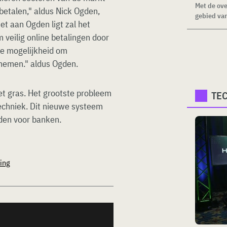
Met de ove
 betalen," aldus Nick Ogden,
gebied van
t aan Ogden ligt zal het
veilig online betalingen door
de mogelijkheid om
 nemen." aldus Ogden.
et gras. Het grootste probleem
TE
echniek. Dit nieuwe systeem
den voor banken.
ing