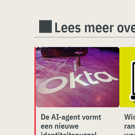
Lees meer ove
De AI-agent vormt
Win
een nieuwe
ra
identiteitspuzzel
wa