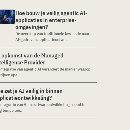
Hoe bouw je veilig agentic AI-
applicaties in enterprise-
omgevingen?
De overstap van traditionele low-code naar
AI-gedreven applicatieontw...
 opkomst van de Managed
telligence Provider
integratie van agentic AI verandert de manier waarop
rijven ope...
e zet je AI veilig in binnen
plicatieontwikkeling?
integratie van AI in softwareontwikkeling neemt in
g tempo toe,...