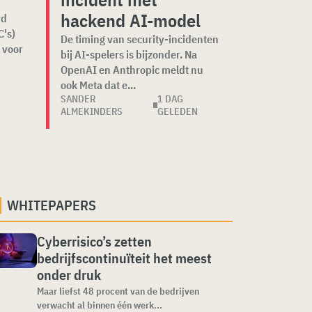
hackend AI-model
rd
's)
De timing van security-incidenten
 voor
bij AI-spelers is bijzonder. Na
OpenAI en Anthropic meldt nu
ook Meta dat e...
SANDER
1 DAG
ALMEKINDERS
GELEDEN
WHITEPAPERS
Cyberrisico’s zetten
bedrijfscontinuïteit het meest
onder druk
Maar liefst 48 procent van de bedrijven
verwacht al binnen één werk...