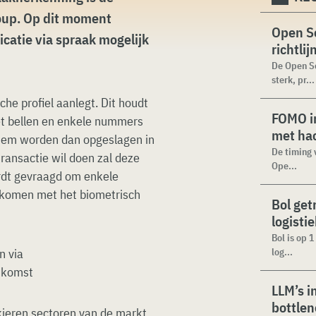
oup. Op dit moment
Open Se
catie via spraak mogelijk
richtli
De Open Se
sterk, pr...
che profiel aanlegt. Dit houdt
FOMO in
et bellen en enkele nummers
met ha
tem worden dan opgeslagen in
De timing 
transactie wil doen zal deze
Ope...
rdt gevraagd om enkele
nkomen met het biometrisch
Bol get
logisti
Bol is op 
log...
LLM’s i
bottle
nkieren sectoren van de markt