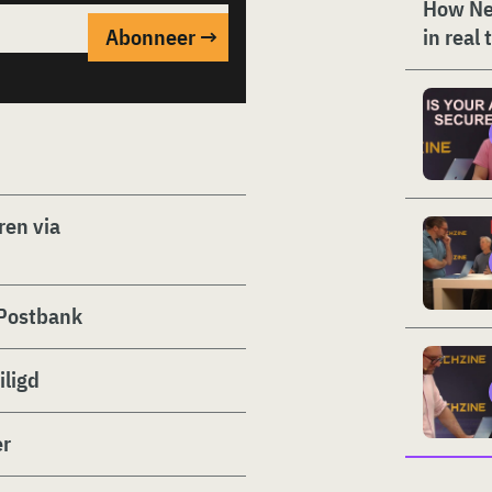
How Ne
in real 
ren via
 Postbank
iligd
er