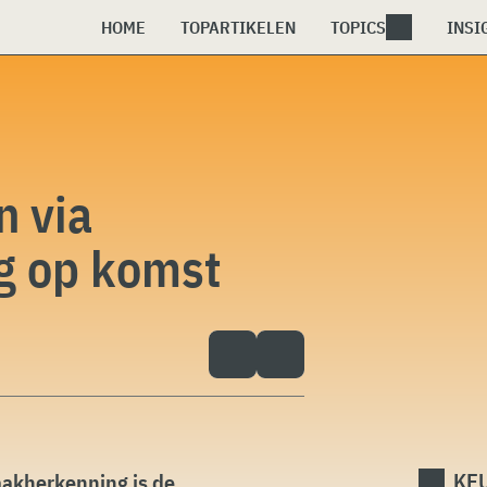
HOME
TOPARTIKELEN
TOPICS
INSI
n via
g op komst
KEU
aakherkenning is de