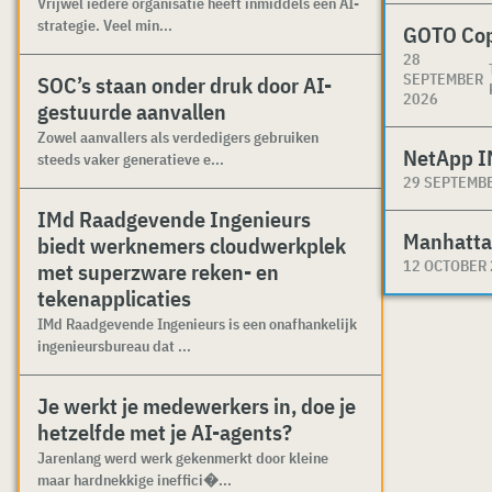
Vrijwel iedere organisatie heeft inmiddels een AI-
strategie. Veel min...
GOTO Co
28
SEPTEMBER
SOC’s staan onder druk door AI-
2026
gestuurde aanvallen
Zowel aanvallers als verdedigers gebruiken
NetApp I
steeds vaker generatieve e...
29 SEPTEMB
IMd Raadgevende Ingenieurs
Manhatta
biedt werknemers cloudwerkplek
12 OCTOBER
met superzware reken- en
tekenapplicaties
IMd Raadgevende Ingenieurs is een onafhankelijk
ingenieursbureau dat ...
Je werkt je medewerkers in, doe je
hetzelfde met je AI-agents?
Jarenlang werd werk gekenmerkt door kleine
maar hardnekkige ineffici�...