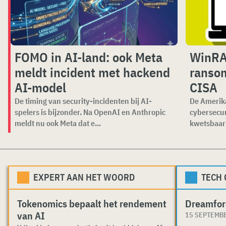
FOMO in AI-land: ook Meta
WinRAR
meldt incident met hackend
ranso
AI-model
CISA
De timing van security-incidenten bij AI-
De Amerika
spelers is bijzonder. Na OpenAI en Anthropic
cybersecu
meldt nu ook Meta dat e...
kwetsbaar
EXPERT AAN HET WOORD
TECH
Tokenomics bepaalt het rendement
Dreamfor
van AI
15 SEPTEMB